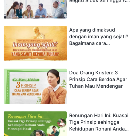
Begitu Sibuk Sehingga Aku
Menjauhi Tuhan?
Apa yang dimaksud
dengan iman yang sejati?
Bagaimana cara
mengembangkan iman
yang sejati kepada Tuhan?
Doa Orang Kristen: 3
Prinsip Cara Berdoa Agar
Tuhan Mau Mendengar
Renungan Hari Ini: Kuasai
Tiga Prinsip sehingga
Kehidupan Rohani Anda
Mencapai Hasil