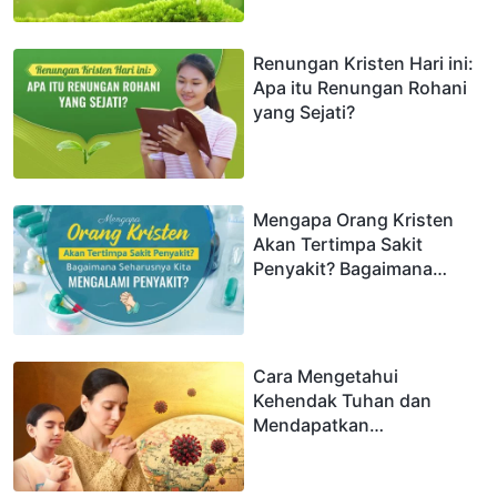
dengan Tuhan akan
Menjadi Semakin Dekat
Renungan Kristen Hari ini:
Apa itu Renungan Rohani
yang Sejati?
Mengapa Orang Kristen
Akan Tertimpa Sakit
Penyakit? Bagaimana
Seharusnya Kita
Mengalami Penyakit?
Cara Mengetahui
Kehendak Tuhan dan
Mendapatkan
Perlindungan-Nya Ketika
Bencana Menyerang