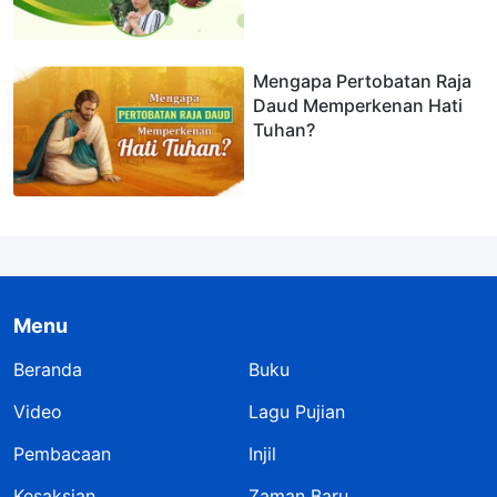
Mengapa Pertobatan Raja
Daud Memperkenan Hati
Tuhan?
Menu
Beranda
Buku
Video
Lagu Pujian
Pembacaan
Injil
Kesaksian
Zaman Baru