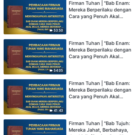
Pernah Bersekutu dengan
Firman Tuhan | "Bab Enam:
Orang Lain, dan Mereka
Mereka Berperilaku dengan
Memaksa Orang Lain
Cara yang Penuh Akal
untuk Mematuhi Mereka"
Bulus, Mereka Bersikap
(Pasal Tiga)
Sewenang-wenang dan
53:50
Diktatorial, Mereka Tidak
Pernah Bersekutu dengan
Firman Tuhan | "Bab Enam:
Orang Lain, dan Mereka
Mereka Berperilaku dengan
Memaksa Orang Lain
Cara yang Penuh Akal
untuk Mematuhi Mereka"
Bulus, Mereka Bersikap
(Pasal Empat)
Sewenang-wenang dan
54:05
Diktatorial, Mereka Tidak
Pernah Bersekutu dengan
Firman Tuhan | "Bab Enam:
Orang Lain, dan Mereka
Mereka Berperilaku dengan
Memaksa Orang Lain
Cara yang Penuh Akal
untuk Mematuhi Mereka"
Bulus, Mereka Bersikap
(Pasal Lima)
Sewenang-wenang dan
41:43
Diktatorial, Mereka Tidak
Pernah Bersekutu dengan
Firman Tuhan | "Bab Tujuh:
Orang Lain, dan Mereka
Mereka Jahat, Berbahaya,