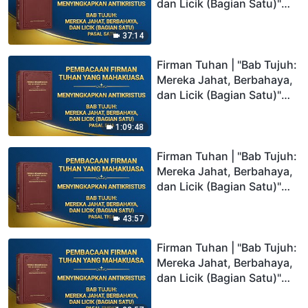
Memaksa Orang Lain
dan Licik (Bagian Satu)"
untuk Mematuhi Mereka"
(Pasal Satu)
(Pasal Enam)
37:14
Firman Tuhan | "Bab Tujuh:
Mereka Jahat, Berbahaya,
dan Licik (Bagian Satu)"
(Pasal Dua)
1:09:48
Firman Tuhan | "Bab Tujuh:
Mereka Jahat, Berbahaya,
dan Licik (Bagian Satu)"
(Pasal Tiga)
43:57
Firman Tuhan | "Bab Tujuh:
Mereka Jahat, Berbahaya,
dan Licik (Bagian Satu)"
(Pasal Empat)