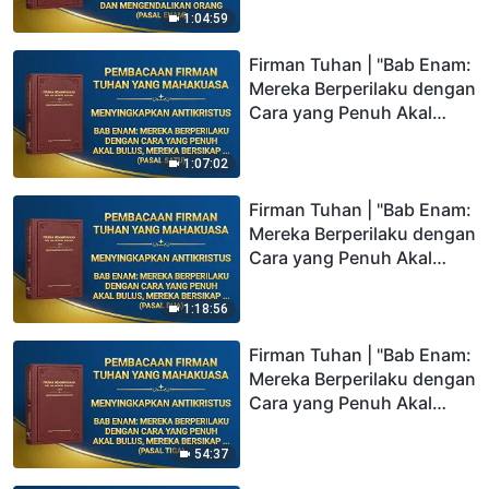
(Pasal Enam)
1:04:59
Firman Tuhan | "Bab Enam:
Mereka Berperilaku dengan
Cara yang Penuh Akal
Bulus, Mereka Bersikap
Sewenang-wenang dan
1:07:02
Diktatorial, Mereka Tidak
Pernah Bersekutu dengan
Firman Tuhan | "Bab Enam:
Orang Lain, dan Mereka
Mereka Berperilaku dengan
Memaksa Orang Lain
Cara yang Penuh Akal
untuk Mematuhi Mereka"
Bulus, Mereka Bersikap
(Pasal Satu)
Sewenang-wenang dan
1:18:56
Diktatorial, Mereka Tidak
Pernah Bersekutu dengan
Firman Tuhan | "Bab Enam:
Orang Lain, dan Mereka
Mereka Berperilaku dengan
Memaksa Orang Lain
Cara yang Penuh Akal
untuk Mematuhi Mereka"
Bulus, Mereka Bersikap
(Pasal Dua)
Sewenang-wenang dan
54:37
Diktatorial, Mereka Tidak