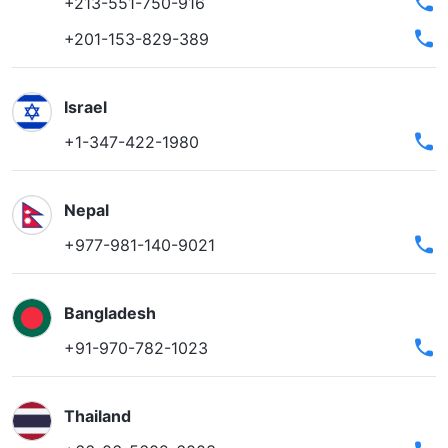
+213-551-750-916
+201-153-829-389
Israel
+1-347-422-1980
Nepal
+977-981-140-9021
Bangladesh
+91-970-782-1023
Thailand