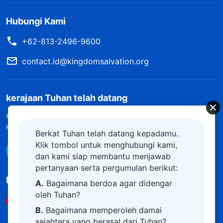
Hubungi Kami
+62-813-2496-9600
contact.id@kingdomsalvation.org
kerajaan Tuhan telah datang
Kerajaan Tuhan telah datang ke bumi! Apakah Anda ingin masuk
ke dalam kerajaan Tuhan?
Pelajari lebih lanjut
Berkat Tuhan telah datang kepadamu.
Klik tombol untuk menghubungi kami,
Hubungi kami via WhatsApp
dan kami siap membantu menjawab
pertanyaan serta pergumulan berikut:
Ikuti Kami
A.
Bagaimana berdoa agar didengar
oleh Tuhan?
B.
Bagaimana memperoleh damai
sejahtera yang berasal dari Tuhan?