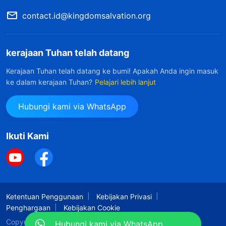
contact.id@kingdomsalvation.org
kerajaan Tuhan telah datang
Kerajaan Tuhan telah datang ke bumi! Apakah Anda ingin masuk
ke dalam kerajaan Tuhan?
Pelajari lebih lanjut
Hubungi kami via WhatsApp
Ikuti Kami
Ketentuan Penggunaan
Kebijakan Privasi
Penghargaan
Kebijakan Cookie
Copyright © 2026
Gereja Tuhan Yang Mahakuasa.
Hubungi kami via WhatsApp