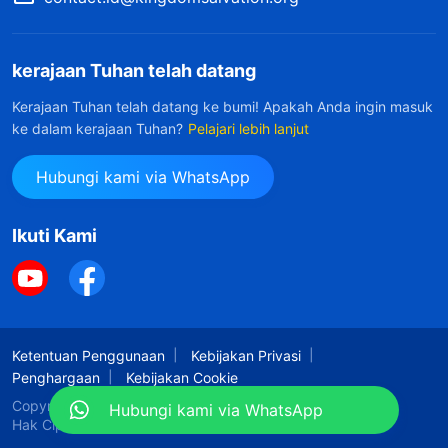
kerajaan Tuhan telah datang
Kerajaan Tuhan telah datang ke bumi! Apakah Anda ingin masuk
ke dalam kerajaan Tuhan?
Pelajari lebih lanjut
Hubungi kami via WhatsApp
Ikuti Kami
Ketentuan Penggunaan
Kebijakan Privasi
Penghargaan
Kebijakan Cookie
Copyright © 2026
Gereja Tuhan Yang Mahakuasa.
Hubungi kami via WhatsApp
Hak Cipta Dilindungi Undang-Undang.