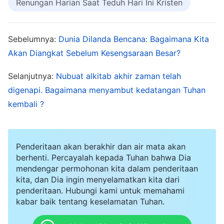
Renungan Harian Saat Teduh Hari Ini Kristen
sebenarnya penyebab utama dari penderitaan
kita. Ada dua bagian firman Tuhan yang berkata:
Sebelumnya:
Dunia Dilanda Bencana: Bagaimana Kita
"
Jadi, Iblis menggunakan ketenaran dan
Akan Diangkat Sebelum Kesengsaraan Besar?
keuntungan untuk mengendalikan pikiran
manusia, sampai satu-satunya yang orang
Selanjutnya:
Nubuat alkitab akhir zaman telah
pikirkan adalah ketenaran dan keuntungan.
digenapi. Bagaimana menyambut kedatangan Tuhan
kembali ?
Mereka berjuang demi ketenaran dan
keuntungan, menderita kesukaran demi
ketenaran dan keuntungan, menanggung
Penderitaan akan berakhir dan air mata akan
penghinaan demi ketenaran dan keuntungan,
berhenti. Percayalah kepada Tuhan bahwa Dia
mendengar permohonan kita dalam penderitaan
mengorbankan semua yang mereka miliki demi
kita, dan Dia ingin menyelamatkan kita dari
ketenaran dan keuntungan, dan mereka akan
penderitaan. Hubungi kami untuk memahami
melakukan penilaian atau mengambil keputusan
kabar baik tentang keselamatan Tuhan.
demi ketenaran dan keuntungan. Dengan cara