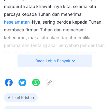
menderita atau khawatirnya kita, selama kita
percaya kepada Tuhan dan menerima
keselamatan
-Nya, sering berdoa kepada Tuhan,
membaca firman Tuhan dan memahami
kebenaran, maka kita akan dapat memiliki
pemahaman tentang akar penyebab penderitaan
kita. Jika kita dapat menerima kebenaran dan
melakukan firman Tuhan, kita akan dapat
Baca Lebih Banyak
terbebas dari penderitaan, kita akan hidup tanpa
gangguan dan nyaman, dan kita akan
memperoleh kedamaian dan sukacita dari Tuhan.
Artikel Kristen
Xiaonan, jika kita ingin hidup bahagia dan
tenang, pertama-tama kita harus mengerti apa