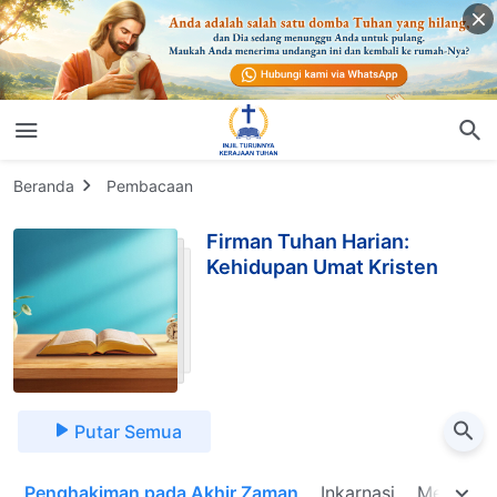
Beranda
Pembacaan
Firman Tuhan Harian:
Kehidupan Umat Kristen
Putar Semua
n
Penghakiman pada Akhir Zaman
Inkarnasi
Mengenal