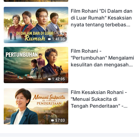
Film Rohani "Di Dalam dan
di Luar Rumah" Kesaksian
nyata tentang terbebas
dari ikatan emosi
1:41:35
Film Rohani -
"Pertumbuhan" Mengalami
kesulitan dan mengasah
pertumbuhan kehidupan
rohani
1:42:05
Film Kesaksian Rohani -
"Menuai Sukacita di
Tengah Penderitaan" -
Kisah Nyata Umat Kristen
57:03