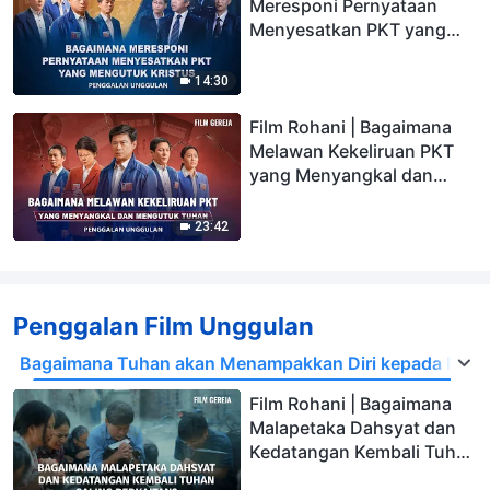
Meresponi Pernyataan
Menyesatkan PKT yang
Mengutuk Kristus
(Penggalan Unggulan)
14:30
Film Rohani | Bagaimana
Melawan Kekeliruan PKT
yang Menyangkal dan
Mengutuk Tuhan
(Penggalan Unggulan)
23:42
Penggalan Film Unggulan
Bagaimana Tuhan akan Menampakkan Diri kepada Manus
Film Rohani | Bagaimana
Malapetaka Dahsyat dan
Kedatangan Kembali Tuhan
Saling Berkaitan?