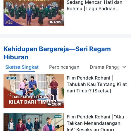
Sedang Mencari Hati dan
Rohmu | Lagu Paduan
Suara Gereja | Suara Pujian
2026
6:05
Kehidupan Bergereja—Seri Ragam
Hiburan
Sketsa Singkat
Perbincangan
Drama Panggung
Film Pendek Rohani |
Tahukah Kau Tentang Kilat
dari Timur? (Sketsa)
28:40
Film Pendek Rohani | "Aku
Takkan Menandatangani
Ini!" Kesaksian Orang