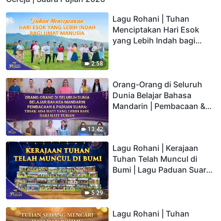
Lagu Rohani | Tuhan
Menciptakan Hari Esok
yang Lebih Indah bagi
Umat Manusia | Lagu
Paduan Suara Gereja |
2:58
Suara Pujian 2026
Orang-Orang di Seluruh
Dunia Belajar Bahasa
Mandarin | Pembacaan &
Paduan Suara: Tidak Ada
Hati yang Lebih Baik dari
13:42
Hati Tuhan | Suara Pujian
Lagu Rohani | Kerajaan
2026
Tuhan Telah Muncul di
Bumi | Lagu Paduan Suara
Gereja | Suara Pujian 2026
5:29
Lagu Rohani | Tuhan