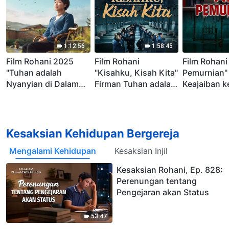
1:12:56
1:58:45
Film Rohani 2025
Film Rohani
Film Rohani
"Tuhan adalah
"Kisahku, Kisah Kita"
Pemurnian"
Nyanyian di Dalam
Firman Tuhan adalah
Keajaiban 
Hatiku" Kisah Nyata
kekuatan hidup kita
bermekaran
yang Sangat
tengah
Menyentuh Hati
penganiaya
Kesaksian Kehidupan Bergereja
Mengalami Kehidupan
Kesaksian Injil
Kesaksian Rohani, Ep. 828:
Perenungan tentang
Pengejaran akan Status
53:47