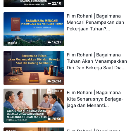
(Penggalan Unggulan)
22:10
Film Rohani | Bagaimana
Mencari Penampakan dan
Pekerjaan Tuhan?
(Penggalan Unggulan)
16:37
Film Rohani | Bagaimana
Tuhan Akan Menampakkan
Diri Dan Bekerja Saat Dia
Datang Kembali?
(Penggalan Unggulan)
26:34
Film Rohani | Bagaimana
Kita Seharusnya Berjaga-
jaga dan Menanti
Kedatangan Tuhan yang
Kedua? (Penggalan
20:56
Unggulan)