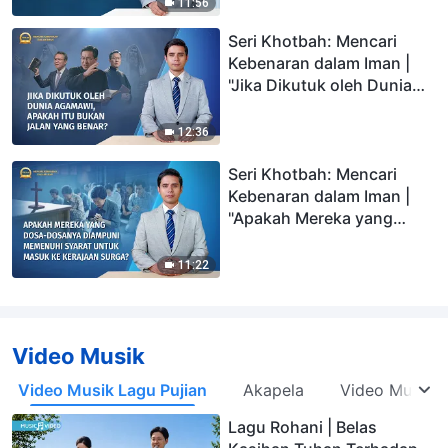
11:56
Berinkarnasi di Akhir
Seri Khotbah: Mencari
Zaman"
Kebenaran dalam Iman |
"Jika Dikutuk oleh Dunia
Agamawi, Apakah Itu
Bukan Jalan yang Benar?"
12:36
Seri Khotbah: Mencari
Kebenaran dalam Iman |
"Apakah Mereka yang
Dosa-dosanya Diampuni
Memenuhi Syarat untuk
11:22
Masuk ke Kerajaan Surga?"
Video Musik
Video Musik Lagu Pujian
Akapela
Video Musik N
Lagu Rohani | Belas