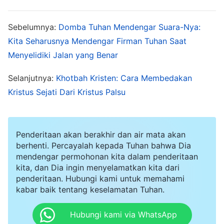
positif, atau merindukan terang, atau datang
untuk menerima anugerah
keselamatan
Tuhan.
Sebelumnya:
Domba Tuhan Mendengar Suara-Nya:
Bahkan orang-orang percaya hidup dalam siklus
Kita Seharusnya Mendengar Firman Tuhan Saat
berbuat dosa dan mengaku dosa, sama sekali
Menyelidiki Jalan yang Benar
tidak mampu tetap setia pada ajaran Tuhan.
Selanjutnya:
Khotbah Kristen: Cara Membedakan
Mereka berperilaku sedemikian rupa sampai
Kristus Sejati Dari Kristus Palsu
mengikuti tren duniawi dan mengejar
kenikmatan daging. Bahkan ketika mereka tahu
bahwa mereka hidup dalam dosa, mereka tetap
Penderitaan akan berakhir dan air mata akan
tidak mampu melepaskan ikatan dosa—hati
berhenti. Percayalah kepada Tuhan bahwa Dia
mendengar permohonan kita dalam penderitaan
mereka telah menyimpang terlalu jauh dari
kita, dan Dia ingin menyelamatkan kita dari
Tuhan. Bukankah seluruh umat manusia, yang
penderitaan. Hubungi kami untuk memahami
kabar baik tentang keselamatan Tuhan.
rusak sampai sedemikian ekstrem, sudah lama
mencapai titik di mana mereka seharusnya telah
Hubungi kami via WhatsApp