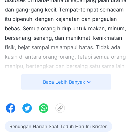
diskotek di mana-mana di sepanjang jalan utama
dan gang-gang kecil. Tempat-tempat semacam
itu dipenuhi dengan kejahatan dan pergaulan
bebas. Semua orang hidup untuk makan, minum,
bersenang-senang, dan menikmati kenikmatan
fisik, bejat sampai melampaui batas. Tidak ada
kasih di antara orang-orang, tetapi semua orang
menipu, bertengkar dan bersaing satu sama lain
demi mengejar status, ketenaran dan kekayaan;
Baca Lebih Banyak
mereka menipu dan bersekongkol terhadap satu
sama lain, dan bahkan bertikai karena uang dan
keuntungan. Seluruh umat manusia hidup di
bawah wilayah kekuasaan Iblis, dan tak seorang
pun yang memiliki kecintaan untuk hal-hal
Renungan Harian Saat Teduh Hari Ini Kristen