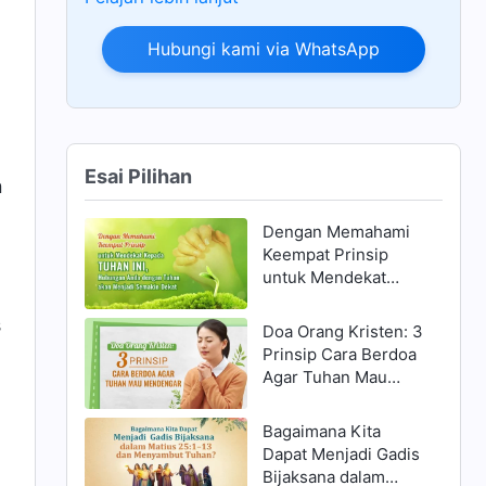
Hubungi kami via WhatsApp
Esai Pilihan
n
Dengan Memahami
Keempat Prinsip
untuk Mendekat
Kepada Tuhan ini,
Hubungan Anda
s
Doa Orang Kristen: 3
dengan Tuhan akan
Prinsip Cara Berdoa
Menjadi Semakin
Agar Tuhan Mau
Dekat
Mendengar
Bagaimana Kita
Dapat Menjadi Gadis
Bijaksana dalam