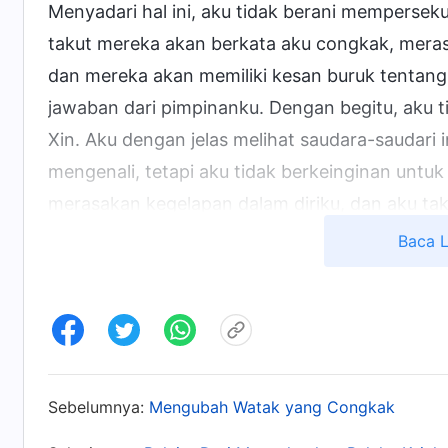
Menyadari hal ini, aku tidak berani memperse
takut mereka akan berkata aku congkak, meras
dan mereka akan memiliki kesan buruk tentang 
jawaban dari pimpinanku. Dengan begitu, aku 
Xin. Aku dengan jelas melihat saudara-saudari 
mengenali, tetapi aku tidak berkeinginan untuk
merasakan kegelapan dalam diriku, dan aku ta
datang ke hadapan Tuhan dan
berdoa
memohon
Baca 
mengetahui keadaanku.
Beberapa hari kemudian, pemimpinku meminta
bagian firman Tuhan: "
Di rumah Tuhan, engkau
kaulaksanakan, apa pun tugas itu dan mampu m
Sebelumnya:
Mengubah Watak yang Congkak
berdasarkan prinsip. Jika ada sesuatu yang tid