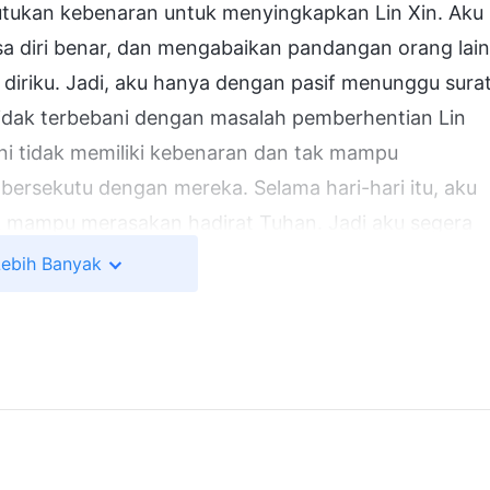
kutukan kebenaran untuk menyingkapkan Lin Xin. Aku
a diri benar, dan mengabaikan pandangan orang lain
diriku. Jadi, aku hanya dengan pasif menunggu sura
tidak terbebani dengan masalah pemberhentian Lin
ini tidak memiliki kebenaran dan tak mampu
 bersekutu dengan mereka. Selama hari-hari itu, aku
k mampu merasakan hadirat Tuhan. Jadi aku segera
 pencerahan dan bimbingan-Nya agar aku mampu
Lebih Banyak
 untuk bertemu denganku. Kami membaca satu
 harus memahami prinsip dari setiap tugas yang
enerapkan kebenaran. Itu artinya bertindak
ak jelas bagimu, jika engkau tidak yakin apa yang