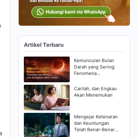
n
Artikel Terbaru
.
Kemunculan Bulan
Darah yang Sering:
Fenomena
Astronomis, atau
Peringatan Akhir
Carilah, dan Engkau
Zaman?
n
Akan Menemukan
Mengejar Ketenaran
dan Keuntungan
Telah Benar-Benar
a
Menghancurkanku