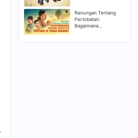
Matius 25:1–13 dan
Menyambut Tuhan?
Renungan Tentang
Pertobatan:
Bagaimana
Seharusnya Orang
Kristen Bertobat di
Tengah Bencana?
-