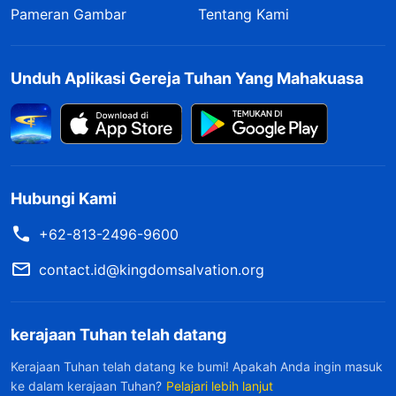
Pameran Gambar
Tentang Kami
tetapi mereka tidak melakukannya, mereka
bersiteguh tidak mau menerima kebenaran. Ini
adalah sejenis watak: watak keras kepala. Dalam
Unduh Aplikasi Gereja Tuhan Yang Mahakuasa
situasi seperti apa engkau semua
memperlihatkan watak yang keras kepala?
Apakah engkau sering keras kepala?
(Ya.)
Sangat sering! Dan karena keras kepala adalah
Hubungi Kami
watakmu, watak ini menyertaimu di setiap detik
+62-813-2496-9600
keberadaanmu setiap harinya. Sikap keras
contact.id@kingdomsalvation.org
kepala menghalangi orang sehingga mereka
tidak mampu datang ke hadapan Tuhan, tidak
mampu menerima kebenaran, dan tidak mampu
kerajaan Tuhan telah datang
masuk ke dalam kenyataan kebenaran. Dan jika
Kerajaan Tuhan telah datang ke bumi! Apakah Anda ingin masuk
engkau tidak mampu masuk ke dalam kenyataan
ke dalam kerajaan Tuhan?
Pelajari lebih lanjut