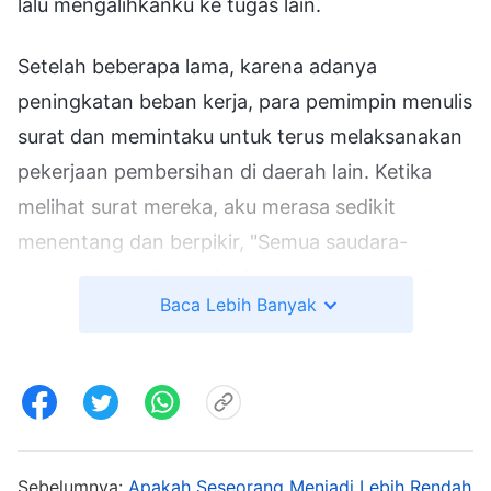
lalu mengalihkanku ke tugas lain.
Setelah beberapa lama, karena adanya
peningkatan beban kerja, para pemimpin menulis
surat dan memintaku untuk terus melaksanakan
pekerjaan pembersihan di daerah lain. Ketika
melihat surat mereka, aku merasa sedikit
menentang dan berpikir, "Semua saudara-
saudari yang akan bekerja sama denganku di
Baca Lebih Banyak
sana memiliki kualitas yang lebih baik dariku.
Mereka juga lebih baik dariku dalam
mempersekutukan kebenaran dan memandang
berbagai hal. Aku tidak akan menonjol dalam
tugas-tugasku di sana dan akhirnya hanya akan
membuat diriku terlihat bodoh. Aku tidak ingin
Sebelumnya:
Apakah Seseorang Menjadi Lebih Rendah