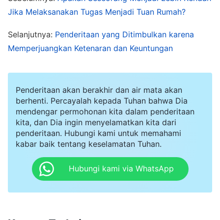
Jika Melaksanakan Tugas Menjadi Tuan Rumah?
pergi ke sana." Jadi, aku menolak dan berdalih
bahwa kualitasku buruk dan aku tidak dapat
Selanjutnya:
Penderitaan yang Ditimbulkan karena
menangani tugas itu. Seiring dengan
Memperjuangkan Ketenaran dan Keuntungan
meningkatnya beban kerja, para pemimpin dan
pekerja menyuratiku beberapa kali dalam
Penderitaan akan berakhir dan air mata akan
persekutuan. Namun, ketika aku berpikir bahwa
berhenti. Percayalah kepada Tuhan bahwa Dia
saudara-saudari di daerah lain itu memiliki
mendengar permohonan kita dalam penderitaan
kita, dan Dia ingin menyelamatkan kita dari
kemampuan kerja dan kualitas yang baik aku
penderitaan. Hubungi kami untuk memahami
merasa bahwa kehadiranku tidak akan terasa di
kabar baik tentang keselamatan Tuhan.
sana. Jadi, aku terus menolak permintaan
Hubungi kami via WhatsApp
mereka. Kenyataannya, aku merasa sangat
gelisah ketika menghindari tugas-tugasku dan
merasa bersalah, tetapi kemudian aku berpikir,
"Di mana pun aku melaksanakan tugas-tugasku,