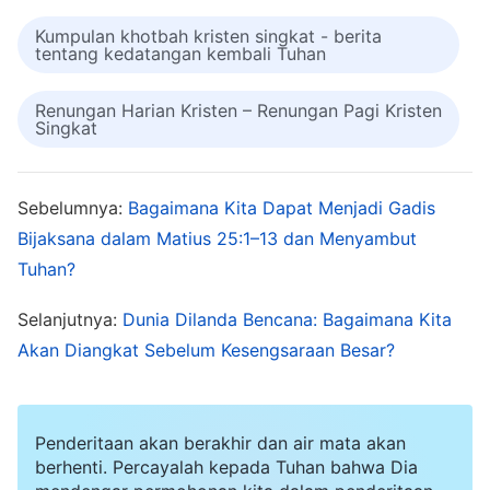
karena apa yang telah Tuhan Yesus lakukan
Kumpulan khotbah kristen singkat - berita
adalah pekerjaan penyaliban dan penebusan
tentang kedatangan kembali Tuhan
umat manusia, bukan pekerjaan mentahirkan
Renungan Harian Kristen – Renungan Pagi Kristen
dan menyelamatkan manusia sepenuhnya. Kita
Singkat
telah dirusak oleh Iblis selama ribuan tahun dan
watak jahat kita berakar kuat dalam natur kita.
Sebelumnya:
Bagaimana Kita Dapat Menjadi Gadis
Kecongkakan, kesombongan, keegoisan,
Bijaksana dalam Matius 25:1–13 dan Menyambut
kehinaan, pengkhianatan, kelicikan,
Tuhan?
kebohongan, kecurangan, perseteruan,
Selanjutnya:
Dunia Dilanda Bencana: Bagaimana Kita
kedengkian, kejahatan, kebencian akan
Akan Diangkat Sebelum Kesengsaraan Besar?
kebenaran, dan permusuhan terhadap Tuhan—
semua ini lebih keras daripada dosa dan dapat
membuat manusia secara langsung menentang
Penderitaan akan berakhir dan air mata akan
Tuhan. Jika akar penyebab ini tidak diatasi, maka
berhenti. Percayalah kepada Tuhan bahwa Dia