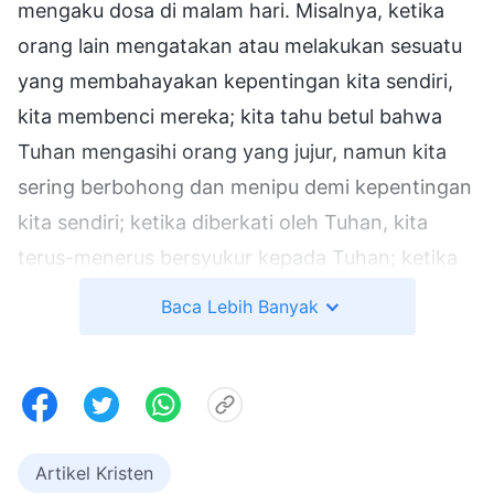
mengaku dosa di malam hari. Misalnya, ketika
orang lain mengatakan atau melakukan sesuatu
yang membahayakan kepentingan kita sendiri,
kita membenci mereka; kita tahu betul bahwa
Tuhan mengasihi orang yang jujur, namun kita
sering berbohong dan menipu demi kepentingan
kita sendiri; ketika diberkati oleh Tuhan, kita
terus-menerus bersyukur kepada Tuhan; ketika
ditimpa bencana, kita mulai mengeluh tentang
Baca Lebih Banyak
Tuhan, dan kita mungkin bahkan mencela Tuhan,
melontarkan makian kepada-Nya di depan
umum. Dan dengan demikian dapat dilihat
bahwa meskipun dosa-dosa kita telah diampuni,
watak rusak dalam diri kita belum ditahirkan,
Artikel Kristen