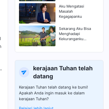
Aku Mengatasi
Masalah
Kegagapanku
Sekarang Aku Bisa
Menghadapi
l
Kekuranganku
dengan Benar
h
kerajaan Tuhan telah
-
datang
Kerajaan Tuhan telah datang ke bumi!
Apakah Anda ingin masuk ke dalam
kerajaan Tuhan?
Pelajari lebih lanjut