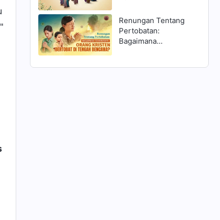
Matius 25:1–13 dan
u
Menyambut Tuhan?
Renungan Tentang
"
Pertobatan:
Bagaimana
Seharusnya Orang
Kristen Bertobat di
Tengah Bencana?
s