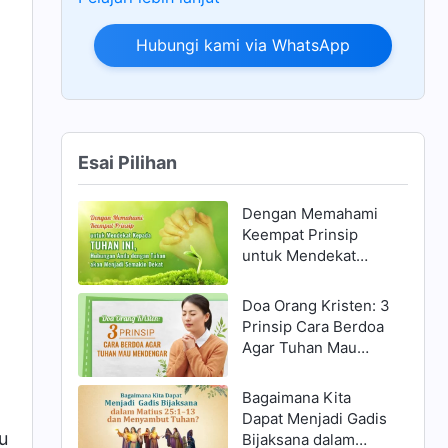
Hubungi kami via WhatsApp
Esai Pilihan
Dengan Memahami
Keempat Prinsip
untuk Mendekat
Kepada Tuhan ini,
Hubungan Anda
Doa Orang Kristen: 3
dengan Tuhan akan
Prinsip Cara Berdoa
Menjadi Semakin
Agar Tuhan Mau
Dekat
Mendengar
Bagaimana Kita
Dapat Menjadi Gadis
u
Bijaksana dalam