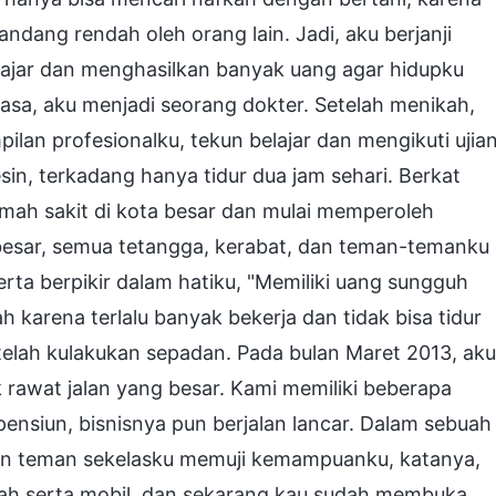
pandang rendah oleh orang lain. Jadi, aku berjanji
elajar dan menghasilkan banyak uang agar hidupku
asa, aku menjadi seorang dokter. Setelah menikah,
lan profesionalku, tekun belajar dan mengikuti ujia
esin, terkadang hanya tidur dua jam sehari. Berkat
rumah sakit di kota besar dan mulai memperoleh
besar, semua tetangga, kerabat, dan teman-temanku
rta berpikir dalam hatiku, "Memiliki uang sungguh
 karena terlalu banyak bekerja dan tidak bisa tidur
telah kulakukan sepadan. Pada bulan Maret 2013, aku
rawat jalan yang besar. Kami memiliki beberapa
nsiun, bisnisnya pun berjalan lancar. Dalam sebuah
an teman sekelasku memuji kemampuanku, katanya,
ah serta mobil, dan sekarang kau sudah membuka