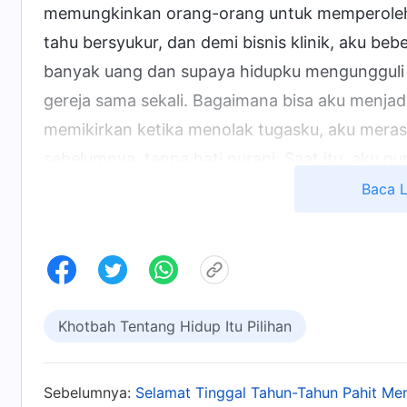
memungkinkan orang-orang untuk memperoleh 
tahu bersyukur, dan demi bisnis klinik, aku be
banyak uang dan supaya hidupku mengungguli 
gereja sama sekali. Bagaimana bisa aku menja
memikirkan ketika menolak tugasku, aku merasa
sebelumnya, tanpa hati nurani. Saat itu, aku p
dan meskipun penghasilanku akan berkurang, i
Baca 
melaksanakan tugasku dengan tenang. Aku me
tapi dia berkata, "Apakah kau bodoh? Klinik ini
kita akan kaya dalam dua tahun, dan kita akan 
sedikit realistis. Di masyarakat ini, tidak ada
Khotbah Tentang Hidup Itu Pilihan
rekanku membuatku ragu, dan berpikir, "Jika 
menghasilkan banyak uang, dan bahkan modal 
anggapan kerabat dan teman-temanku tentang
Sebelumnya:
Selamat Tinggal Tahun-Tahun Pahit Me