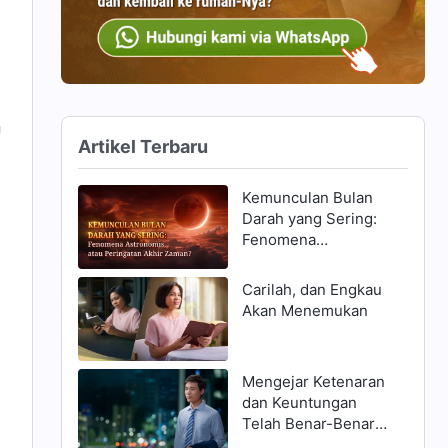
n
Artikel Terbaru
Kemunculan Bulan
Darah yang Sering:
Fenomena
Astronomis, atau
Peringatan Akhir
Carilah, dan Engkau
Zaman?
Akan Menemukan
Mengejar Ketenaran
dan Keuntungan
Telah Benar-Benar
Menghancurkanku