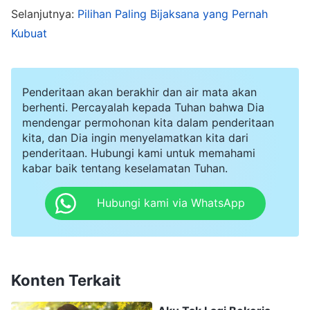
berlari ke sana kemari, melayani para tamu. Di
Selanjutnya:
Pilihan Paling Bijaksana yang Pernah
musim panas, aku sering kepanasan hingga sakit
Kubuat
kepala. Kami sangat sibuk sampai-sampai aku
tidak sempat minum. Aku kelelahan secara fisik
Penderitaan akan berakhir dan air mata akan
maupun mental. Namun, saat melihat bahwa
berhenti. Percayalah kepada Tuhan bahwa Dia
kami menghasilkan lebih dari 10.000 yuan dalam
mendengar permohonan kita dalam penderitaan
sehari, aku sangat senang, dan rasanya betapa
kita, dan Dia ingin menyelamatkan kita dari
penderitaan. Hubungi kami untuk memahami
pun sulit dan melelahkannya ini, semuanya akan
kabar baik tentang keselamatan Tuhan.
sepadan. Setelah bekerja keras, kami tidak
Hubungi kami via WhatsApp
hanya bisa membeli mobil dan rumah, tetapi juga
berhasil menabung sejumlah uang. Aku berpikir,
"Setelah bertahun-tahun mengalami kesukaran,
akhirnya aku bisa hidup dengan kepala tegak
Konten Terkait
dan bermartabat." Belakangan, suamiku