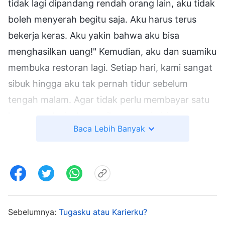
tidak lagi dipandang rendah orang lain, aku tidak
boleh menyerah begitu saja. Aku harus terus
bekerja keras. Aku yakin bahwa aku bisa
menghasilkan uang!" Kemudian, aku dan suamiku
membuka restoran lagi. Setiap hari, kami sangat
sibuk hingga aku tak pernah tidur sebelum
tengah malam. Agar tidak perlu membayar satu
karyawan lagi, aku masih mencuci piring,
Baca Lebih Banyak
mengepel lantai, dan bersih-bersih meskipun aku
sedang mengandung anak keduaku. Setelah
anakku berusia satu bulan, aku kembali bekerja di
restoran. Seiring waktu, restoran kami menjadi
makin ramai, dengan puluhan meja yang
dipenuhi tamu setiap hari, dan aku harus terus
Sebelumnya:
Tugasku atau Karierku?