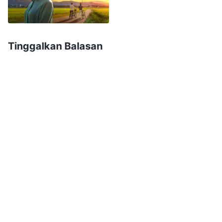
dan restoran yang sudah dibangunnya di kota!
Hebat sekali!" Aku sangat puas mendengar
orang-orang mengatakan ini, lalu aku berpikir,
Tinggalkan Balasan
"Senang sekali punya uang. Akhirnya aku bisa
membuat orang tuaku dihormati! Manusia harus
selalu berkembang, karena jika kau punya uang,
orang-orang akan memandangmu dengan cara
yang berbeda. Seperti kata pepatah, 'Saat kau
miskin di kota, tak ada yang peduli denganmu,
tetapi saat kau kaya, di gunung sekalipun,
kerabat yang tak pernah kaukenal akan
bermunculan!' Setelah bertahun-tahun bekerja
keras, akhirnya aku bisa hidup dengan kepala
tegak."