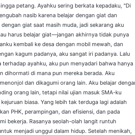
i hingga petang. Ayahku sering berkata kepadaku, "Di
engubah nasib karena belajar dengan giat dan
ar dengan giat saat masih muda, jadi sekarang aku
kau harus belajar giat—jangan akhirnya tidak punya
manku kembali ke desa dengan mobil mewah, dan
gan kagum padanya, aku sangat iri padanya. Lalu
sa terhadap ayahku, aku pun menyadari bahwa hanya
an dihormati di mana pun mereka berada. Aku
a menonjol dan dikagumi orang lain. Aku belajar denga
nding orang lain, tetapi nilai ujian masuk SMA-ku
ejuruan biasa. Yang lebih tak terduga lagi adalah
akan PHK, perampingan, dan efisiensi, dan pada
i bekerja. Rasanya seolah-olah langit runtuh
untuk menjadi unggul dalam hidup. Setelah menikah,