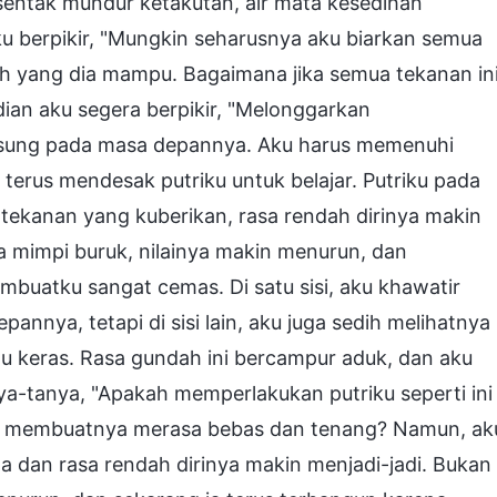
ersentak mundur ketakutan, air mata kesedihan
 berpikir, "Mungkin seharusnya aku biarkan semua
auh yang dia mampu. Bagaimana jika semua tekanan in
an aku segera berpikir, "Melonggarkan
sung pada masa depannya. Aku harus memenuhi
terus mendesak putriku untuk belajar. Putriku pada
tekanan yang kuberikan, rasa rendah dirinya makin
na mimpi buruk, nilainya makin menurun, dan
buatku sangat cemas. Di satu sisi, aku khawatir
nnya, tetapi di sisi lain, aku juga sedih melihatnya
 keras. Rasa gundah ini bercampur aduk, dan aku
nya-tanya, "Apakah memperlakukan putriku seperti ini
itu membuatnya merasa bebas dan tenang? Namun, ak
ta dan rasa rendah dirinya makin menjadi-jadi. Bukan