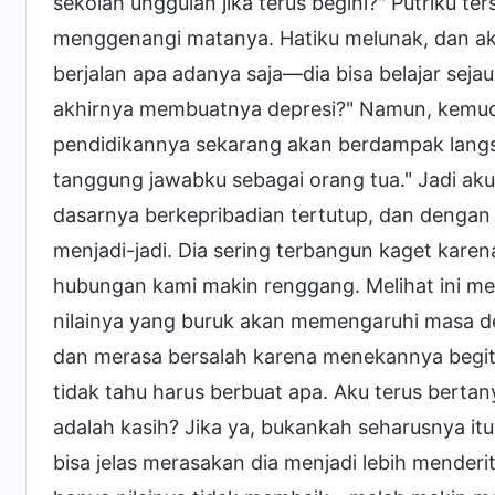
sekolah unggulan jika terus begini?" Putriku t
menggenangi matanya. Hatiku melunak, dan aku
berjalan apa adanya saja—dia bisa belajar sej
akhirnya membuatnya depresi?" Namun, kemudi
pendidikannya sekarang akan berdampak lang
tanggung jawabku sebagai orang tua." Jadi aku 
dasarnya berkepribadian tertutup, dan dengan 
menjadi-jadi. Dia sering terbangun kaget kare
hubungan kami makin renggang. Melihat ini mem
nilainya yang buruk akan memengaruhi masa depa
dan merasa bersalah karena menekannya begitu
tidak tahu harus berbuat apa. Aku terus berta
adalah kasih? Jika ya, bukankah seharusnya 
bisa jelas merasakan dia menjadi lebih menderi