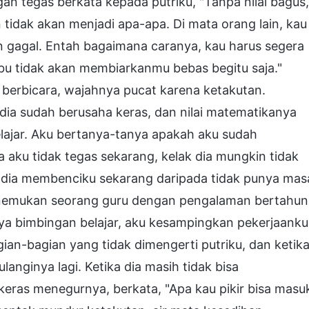
an tegas berkata kepada putriku, "Tanpa nilai bagus,
tidak akan menjadi apa-apa. Di mata orang lain, kau
n gagal. Entah bagaimana caranya, kau harus segera
Ibu tidak akan membiarkanmu bebas begitu saja."
 berbicara, wajahnya pucat karena ketakutan.
—dia sudah berusaha keras, dan nilai matematikanya
lajar. Aku bertanya-tanya apakah aku sudah
a aku tidak tegas sekarang, kelak dia mungkin tidak
ela dia membenciku sekarang daripada tidak punya mas
menemukan seorang guru dengan pengalaman bertahun
ya bimbingan belajar, aku kesampingkan pekerjaanku
an-bagian yang tidak dimengerti putriku, dan ketik
nginya lagi. Ketika dia masih tidak bisa
ras menegurnya, berkata, "Apa kau pikir bisa masu