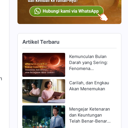
Artikel Terbaru
Kemunculan Bulan
Darah yang Sering:
Fenomena
Astronomis, atau
n
Peringatan Akhir
Carilah, dan Engkau
Zaman?
Akan Menemukan
Mengejar Ketenaran
dan Keuntungan
Telah Benar-Benar
Menghancurkanku