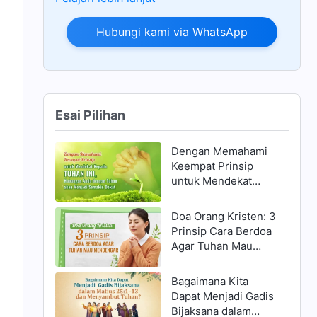
Hubungi kami via WhatsApp
Esai Pilihan
Dengan Memahami
Keempat Prinsip
untuk Mendekat
Kepada Tuhan ini,
Hubungan Anda
Doa Orang Kristen: 3
dengan Tuhan akan
Prinsip Cara Berdoa
Menjadi Semakin
Agar Tuhan Mau
Dekat
Mendengar
Bagaimana Kita
Dapat Menjadi Gadis
Bijaksana dalam