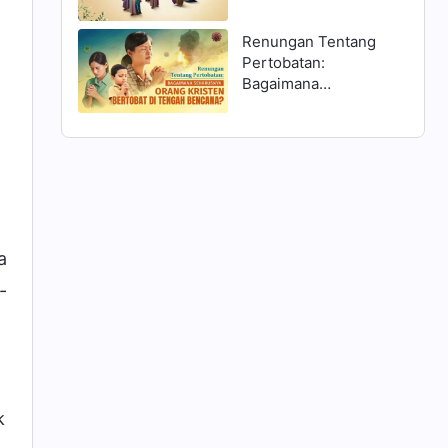
Matius 25:1–13 dan
Menyambut Tuhan?
Renungan Tentang
Pertobatan:
Bagaimana
Seharusnya Orang
Kristen Bertobat di
Tengah Bencana?
a
-
a
k