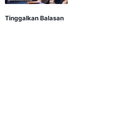
Mereka berkata bahwa aku menyelidiki agama
palsu dan bahwa di dunia yang berteknologi
Tinggalkan Balasan
maju di abad ke-21 ini jika Tuhan Yesus datang
kembali, Dia pasti akan memperlihatkan mukjizat
besar yang akan mengguncang dunia, tetapi hal
seperti itu belum terjadi. Selain itu, kita belum
melihat hal-hal seperti Tuhan Yesus
menyembuhkan orang sakit, membangkitkan
orang mati, atau hal-hal semacamnya terjadi;
artinya, Tuhan belum datang kembali. Saat aku
mendengar mereka mengatakan itu, hatiku
dipenuhi keraguan. Aku takut mengkhianati
Tuhan Yesus. Aku khawatir akan tertipu dan
mengikuti kristus palsu. Dari awal, aku selalu