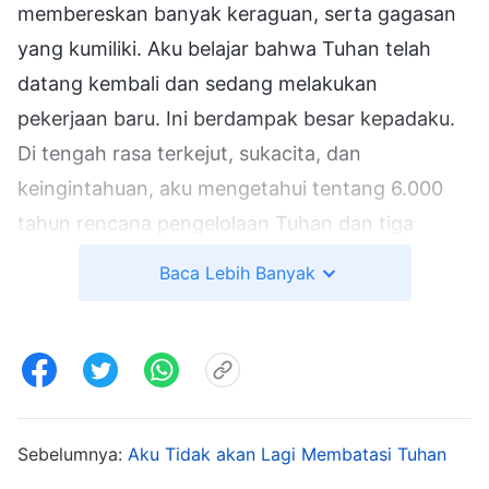
membereskan banyak keraguan, serta gagasan
yang kumiliki. Aku belajar bahwa Tuhan telah
datang kembali dan sedang melakukan
pekerjaan baru. Ini berdampak besar kepadaku.
Di tengah rasa terkejut, sukacita, dan
keingintahuan, aku mengetahui tentang 6.000
tahun rencana pengelolaan Tuhan dan tiga
tahap pekerjaan-Nya untuk menyelamatkan
Baca Lebih Banyak
umat manusia. Aku juga belajar bahwa Dia
menggunakan nama yang berbeda di setiap
zaman (Yahweh, Yesus, dan Tuhan Yang
Mahakuasa), dan makna pekerjaan yang Dia
lakukan di tiap zaman. Firman Tuhan Yang
Sebelumnya:
Aku Tidak akan Lagi Membatasi Tuhan
Mahakuasa menarikku; aku sangat bahagia. Aku