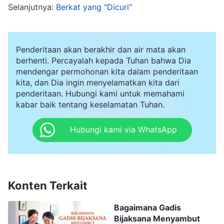
ingin memahami lebih banyak kebenaran dan
Selanjutnya:
Berkat yang "Dicuri"
membagikannya kepada orang lain, jadi aku
dengan gembira memberitakan Injil kepada para
Penderitaan akan berakhir dan air mata akan
tetanggaku, aku memberi tahu mereka bahwa
berhenti. Percayalah kepada Tuhan bahwa Dia
Tuhan Yesus telah datang kembali. Kupikir semua
mendengar permohonan kita dalam penderitaan
kita, dan Dia ingin menyelamatkan kita dari
orang percaya yang mendengar Injil Tuhan pada
penderitaan. Hubungi kami untuk memahami
akhir zaman akan bersukacita, mencari
kabar baik tentang keselamatan Tuhan.
kebenaran, dan menerima Injil dengan gembira.
Hubungi kami via WhatsApp
Namun, kenyataannya justru sebaliknya. Mereka
bertanya, "Semua ini tak ada di dalam Alkitab,
dari mana kau mendengar ini?" Aku memberi
tahu mereka, "Aku mempelajarinya dari
Konten Terkait
kelompok belajar daring dan aku baru mulai
Bagaimana Gadis
mempelajarinya, jadi pengetahuanku terbatas,
Bijaksana Menyambut