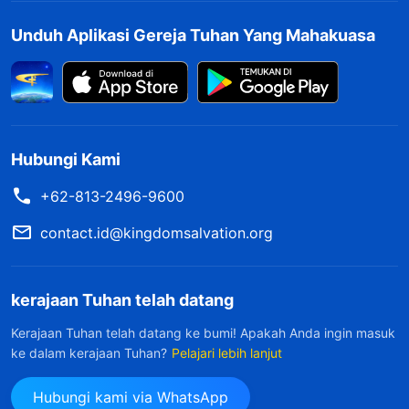
kebenaran. Firman itu membimbingku untuk
Unduh Aplikasi Gereja Tuhan Yang Mahakuasa
membuang watak rusakku dan menghidupi
kemanusiaan yang normal. Firman itu juga
memberiku sedikit pengetahuan tentang watak
Tuhan yang benar. Aku benar-benar
Hubungi Kami
mendambakan firman Tuhan di dalam hatiku,
+62-813-2496-9600
dan setiap kali aku makan dan minum firman
Tuhan, aku bisa menikmati kehadiran Roh Kudus.
contact.id@kingdomsalvation.org
Hatiku dibekali serta merasakan damai dan
sukacita. Inilah yang telah kualami sendiri. Aku
kerajaan Tuhan telah datang
tahu dengan jelas bahwa hanya kebenaran yang
Kerajaan Tuhan telah datang ke bumi! Apakah Anda ingin masuk
diungkapkan oleh Tuhan Yang Mahakuasa yang
ke dalam kerajaan Tuhan?
Pelajari lebih lanjut
dapat menyucikan watak rusakku, dan
Hubungi kami via WhatsApp
menyelamatkanku dari belenggu dosa. Apa pun