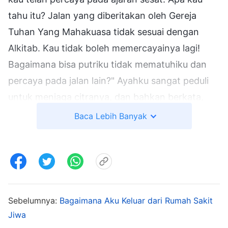
tahu itu? Jalan yang diberitakan oleh Gereja
Tuhan Yang Mahakuasa tidak sesuai dengan
Alkitab. Kau tidak boleh memercayainya lagi!
Bagaimana bisa putriku tidak mematuhiku dan
percaya pada jalan lain?" Ayahku sangat peduli
untuk menjaga citranya, dan bahkan berkata,
"Putriku sendiri tidak mau mendengarkan
Baca Lebih Banyak
ajaranku. Bagaimana aku bisa terus mengajar
orang lain?" Aku berkata, "Ayah, kau juga tahu
bahwa kita semua hidup dalam dosa dan sering
berbuat dosa tanpa bisa mengendalikannya, dan
kita tidak bisa melepaskan diri sekalipun
Sebelumnya:
Bagaimana Aku Keluar dari Rumah Sakit
menginginkannya. Ini karena natur dosa di dalam
Jiwa
diri kita belum terselesaikan. Di akhir zaman,