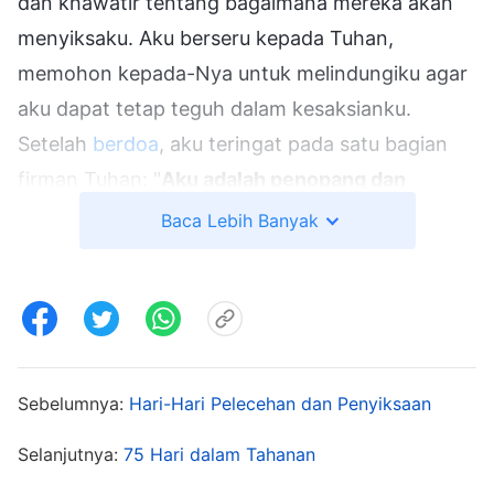
dan khawatir tentang bagaimana mereka akan
menyiksaku. Aku berseru kepada Tuhan,
memohon kepada-Nya untuk melindungiku agar
aku dapat tetap teguh dalam kesaksianku.
Setelah
berdoa
, aku teringat pada satu bagian
firman Tuhan: "
Aku adalah penopang dan
perisaimu, dan semuanya ada di tangan-Ku.
Baca Lebih Banyak
Jadi, apa yang kautakutkan?
"
(Firman, Jilid 1,
Penampakan dan Pekerjaan Tuhan, "Perkataan Kristus
. Memang, tidak peduli
pada Mulanya, Bab 9")
seberapa kejamnya polisi, mereka semua ada di
tangan Tuhan. Tuhan adalah perisaiku, jadi tidak
Sebelumnya:
Hari-Hari Pelecehan dan Penyiksaan
ada yang perlu kutakuti. Selama aku benar-benar
Selanjutnya:
75 Hari dalam Tahanan
mengandalkan Tuhan, tidak ada cobaan yang