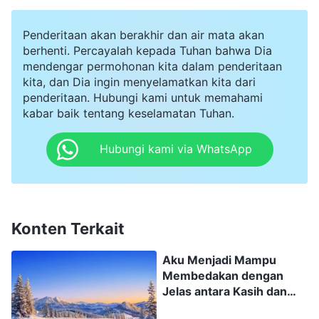
tidak bisa kulalui. Firman Tuhan memberiku iman
dan kekuatan dan rasa sakit itu menjadi
Penderitaan akan berakhir dan air mata akan
berkurang. Setelah menemukan nomor telepon
berhenti. Percayalah kepada Tuhan bahwa Dia
mendengar permohonan kita dalam penderitaan
saudara-saudari dengan kode area dari provinsi
kita, dan Dia ingin menyelamatkan kita dari
lain saat memeriksa ponselku, petugas itu
penderitaan. Hubungi kami untuk memahami
kabar baik tentang keselamatan Tuhan.
berkata, "Berdasarkan ini saja, kau bisa dihukum
delapan hingga sepuluh tahun." Aku berpikir,
Hubungi kami via WhatsApp
"Aku tidak melakukan kesalahan dengan percaya
kepada Tuhan dan aku tidak melanggar hukum
apa pun. Berdasarkan hukum apa aku harus
Konten Terkait
dihukum delapan hingga sepuluh tahun? Apa pun
hukuman yang kau timpakan padaku, aku tidak
Aku Menjadi Mampu
akan pernah mengkhianati saudara-saudariku."
Membedakan dengan
Jelas antara Kasih dan
Ketika melihat bahwa aku tidak mau mengatakan
Kebencian dengan