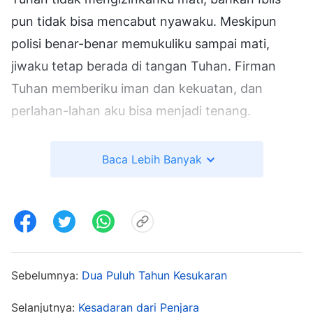
pun tidak bisa mencabut nyawaku. Meskipun
polisi benar-benar memukuliku sampai mati,
jiwaku tetap berada di tangan Tuhan. Firman
Tuhan memberiku iman dan kekuatan, dan
perlahan-lahan aku bisa menjadi tenang.
Karena gagal mendapatkan jawaban yang dia
Baca Lebih Banyak
inginkan, Komandan Zhu berteriak dengan
marah, "Kulihat kau lebih suka melakukan segala
sesuatu dengan cara yang sulit. Akan kubuat kau
buka mulut hari ini. Tak seorang pun bisa lolos
dariku—aku telah menggantung dua orang
Sebelumnya:
Dua Puluh Tahun Kesukaran
sampai mereka mati dalam dua hari terakhir."
Kemudian beberapa polisi datang, memborgol
Selanjutnya:
Kesadaran dari Penjara