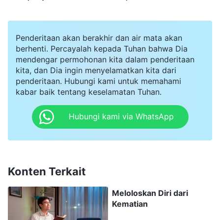
tanganku, dan menggantungku di pintu gerbang
besi dengan kakiku tidak menyentuh tanah, dan
Penderitaan akan berakhir dan air mata akan
seluruh bobot tubuhku tertumpu pada
berhenti. Percayalah kepada Tuhan bahwa Dia
pergelangan tanganku. Mereka menyeret Guilan
mendengar permohonan kita dalam penderitaan
kita, dan Dia ingin menyelamatkan kita dari
setelah itu. Seluruh wajahnya bengkak karena
penderitaan. Hubungi kami untuk memahami
dipukuli dan rambutnya acak-acakan. Polisi juga
kabar baik tentang keselamatan Tuhan.
menggantungnya di pintu gerbang besi.
Hubungi kami via WhatsApp
Komandan Zhu menyeringai saat melihat wajah
kami yang terlihat kesakitan dan berkata,
"Selamat bersenang-senang," lalu berbalik dan
berjalan keluar. Seiring waktu, karena diborgol
Konten Terkait
dengan cara seperti itu, tekanan pada
Meloloskan Diri dari
pergelangan tanganku menjadi makin
Kematian
menyakitkan dan rasanya lenganku seperti