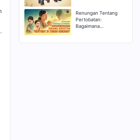
Matius 25:1–13 dan
Menyambut Tuhan?
n
Renungan Tentang
Pertobatan:
Bagaimana
.
Seharusnya Orang
Kristen Bertobat di
Tengah Bencana?