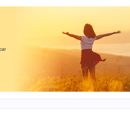
an Tuhan. Setiap orang harus memiliki catatan
eka tentang firman Tuhan dan bagaimana roh merek
endalam' atau 'dangkal'; setiap orang harus secara
uhan. Jika engkau dapat mempersembahkan satu
i yang benar, kehidupanmu hari itu akan terasa
bar
ika engkau menjalani kehidupan rohani seperti ini
di milik Tuhan, rohmu semakin lama akan menjadi
kat, engkau akan menjadi lebih mampu menempuh
n akan melimpahkan berkat yang lebih besar
dalah untuk dengan sengaja mendapatkan kehadiran
 aturan ataupun melakukan ritual keagamaan, tetapi
ngan Tuhan, untuk sungguh-sungguh mendisiplinka
, jadi engkau semua harus melakukan hal ini denga
 Pekerjaan Tuhan, "Kehidupan Rohani yang Normal