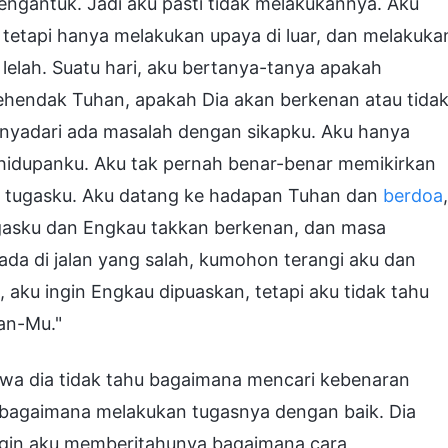
mengantuk. Jadi aku pasti tidak melakukannya. Aku
tetapi hanya melakukan upaya di luar, dan melakuka
elah. Suatu hari, aku bertanya-tanya apakah
kehendak Tuhan, apakah Dia akan berkenan atau tidak
enyadari ada masalah dengan sikapku. Aku hanya
hidupanku. Aku tak pernah benar-benar memikirkan
n tugasku. Aku datang ke hadapan Tuhan dan
berdoa
,
ugasku dan Engkau takkan berkenan, dan masa
ada di jalan yang salah, kumohon terangi aku dan
 aku ingin Engkau dipuaskan, tetapi aku tidak tahu
an-Mu."
hwa dia tidak tahu bagaimana mencari kebenaran
in bagaimana melakukan tugasnya dengan baik. Dia
ingin aku memberitahunya bagaimana cara