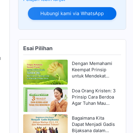
Hubungi kami via WhatsApp
Esai Pilihan
u
Dengan Memahami
Keempat Prinsip
untuk Mendekat
Kepada Tuhan ini,
Hubungan Anda
Doa Orang Kristen: 3
dengan Tuhan akan
Prinsip Cara Berdoa
Menjadi Semakin
Agar Tuhan Mau
Dekat
Mendengar
Bagaimana Kita
Dapat Menjadi Gadis
Bijaksana dalam