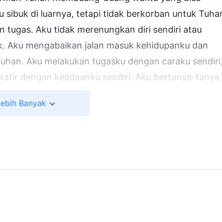
 sibuk di luarnya, tetapi tidak berkorban untuk Tuha
 tugas. Aku tidak merenungkan diri sendiri atau
k. Aku mengabaikan jalan masuk kehidupanku dan
uhan. Aku melakukan tugasku dengan caraku sendiri
watir dengan keadaanku sendiri. Aku bertanya-tanya,
ia akan berkenan dengan pengejaranku.
Lebih Banyak
 tahu saudari itu, "Aku memiliki masalah yang sama.
mahami keadaanku sendiri. Sering kali kudapati
nya. Aku tidak merenungkan diriku sendiri atau
ami membaca satu bagian firman Tuhan bersama-
 damai di hadapan Tuhan, engkau harus bekerjasama
 engkau semua harus memiliki waktu untuk bersaat
orang, peristiwa, dan hal-hal lainnya,