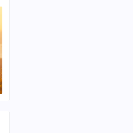
a
n
n