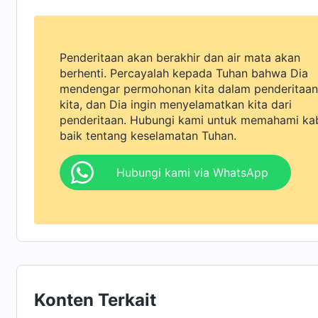
menenangkan hatimu dan berdiam diri di hadap
renungan pribadi, mencatat pengetahuan mer
Penderitaan akan berakhir dan air mata akan
digerakkan, terlepas apakah perenungan itu 'm
berhenti. Percayalah kepada Tuhan bahwa Dia
sadar menenangkan hati mereka di hadapan T
mendengar permohonan kita dalam penderitaan
kita, dan Dia ingin menyelamatkan kita dari
atau dua jam setiap hari bagi kehidupan rohan
penderitaan. Hubungi kami untuk memahami ka
diperkaya dan hatimu akan terang dan jernih. J
baik tentang keselamatan Tuhan.
setiap hari, hatimu akan dapat kembali menja
Hubungi kami via WhatsApp
semakin kuat, keadaanmu akan terus mening
jalan yang dipimpin oleh Roh Kudus, dan Tuha
kepadamu. Tujuan dari kehidupan rohanimu a
Roh Kudus. Tujuannya bukanlah untuk menaati
untuk sungguh-sungguh bertindak selaras de
tubuhmu—inilah yang harus dilakukan manusia
Konten Terkait
upaya maksimal
"
(Firman, Vol. 1, Penampakan dan