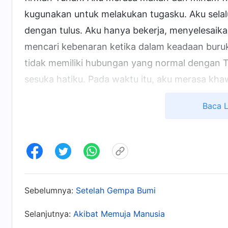
kugunakan untuk melakukan tugasku. Aku selalu
dengan tulus. Aku hanya bekerja, menyelesaikan
mencari kebenaran ketika dalam keadaan buru
tidak memiliki hubungan yang normal dengan T
sesuka hatiku. Pada waktu itu, aku merasa kha
bagaimana Tuhan memandangku, dan apakah D
Baca 
Menyadari masalah yang kuhadapi, aku memberi
Aku hanya sibuk dengan tugas, tetapi tidak me
keadaanku tidak benar, tetapi aku mengabaikan
memiliki jalan masuk kehidupan." Kemudian, k
sama. "
Jika engkau ingin hatimu benar-benar
Sebelumnya:
Setelah Gempa Bumi
secara sadar. Ini artinya masing-masing dari
Selanjutnya:
Akibat Memuja Manusia
teduh, waktu di mana engkau mengesampingkan 