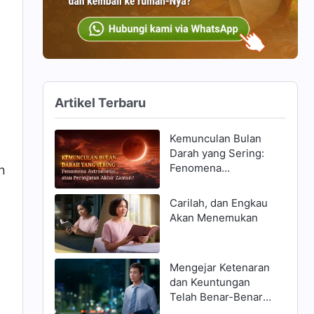
Artikel Terbaru
Kemunculan Bulan
Darah yang Sering:
Fenomena
n
Astronomis, atau
Peringatan Akhir
Carilah, dan Engkau
Zaman?
Akan Menemukan
Mengejar Ketenaran
dan Keuntungan
Telah Benar-Benar
Menghancurkanku