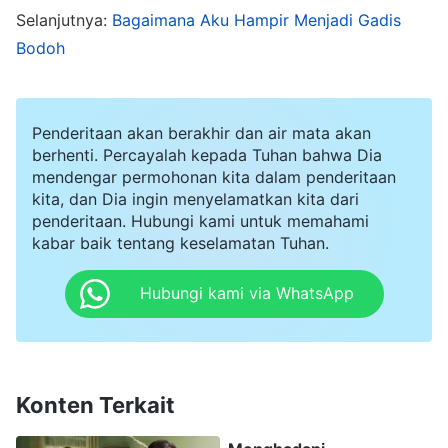
aku mendapati ibuku lambat laun mulai setuju
Selanjutnya:
Bagaimana Aku Hampir Menjadi Gadis
Bodoh
dengan persekutuan dan kesaksian adik
perempuanku. Ibuku malah mulai sepakat
dengan adik perempuanku dan akhirnya
Penderitaan akan berakhir dan air mata akan
menerima pekerjaan Tuhan Yang Mahakuasa
berhenti. Percayalah kepada Tuhan bahwa Dia
mendengar permohonan kita dalam penderitaan
pada akhir zaman. Melihat ini, aku mulai
kita, dan Dia ingin menyelamatkan kita dari
khawatir. Jika segala sesuatunya benar-benar
penderitaan. Hubungi kami untuk memahami
seperti yang dikatakan oleh pastor dan jemaat
kabar baik tentang keselamatan Tuhan.
paroki, bagaimana jika ada sesuatu yang terjadi
Hubungi kami via WhatsApp
pada keluargaku? Dalam keadaan putus asa, aku
pergi untuk mencari Saudari Qianhe yang
memiliki hubungan baik denganku dan adik
perempuanku, dan memintanya untuk mencoba
Konten Terkait
dan membujuk ibu dan adik perempuanku.