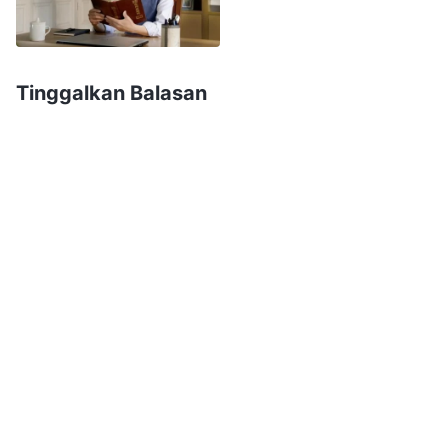
Tuhan Yang Mahakuasa serta apa yang kubaca
di internet yang menentang dan mengutuk
Gereja Tuhan Yang Mahakuasa, aku kembali
Tinggalkan Balasan
merasakan ketakutan di hatiku dan tidak
berhubungan lagi dengan mereka. Setelah itu,
aku jarang pergi mengunjungi ibuku. Terkadang
aku pergi hanya untuk berkunjung dan kemudian
pergi dengan tergesa-gesa, dan aku menolak
untuk mendengarkan persekutuan ibu dan adik
perempuanku. "Perang dingin" dengan ibu dan
adik perempuanku ini berlangsung seperti ini
selama satu setengah tahun.
Suatu hari di bulan Maret 2016, aku mendengar