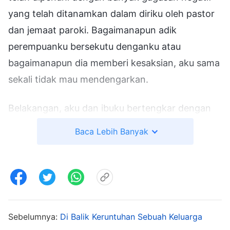
yang telah ditanamkan dalam diriku oleh pastor
dan jemaat paroki. Bagaimanapun adik
perempuanku bersekutu denganku atau
bagaimanapun dia memberi kesaksian, aku sama
sekali tidak mau mendengarkan.
Belakangan, aku dan ibuku bertengkar dengan
adik perempuanku karena kepercayaannya
Baca Lebih Banyak
kepada Tuhan Yang Mahakuasa, tetapi apa pun
yang dia katakan, aku terus memercayai pastor
dan kabar bohong yang kubaca di Internet, tidak
pernah berani mencari atau menyelidiki
pekerjaan Tuhan Yang Mahakuasa. Tidak pernah
Sebelumnya:
Di Balik Keruntuhan Sebuah Keluarga
ada solusi apa pun untuk perdebatan kami, tetapi