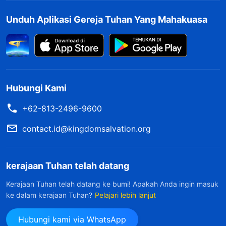
agak goyah dan membangkitkan rasa
Unduh Aplikasi Gereja Tuhan Yang Mahakuasa
keingintahuanku. Aku berpikir: dari orang-orang
percaya di keluarga kami, adik perempuanku
adalah pencari Tuhan yang paling bersemangat,
dan di dalam gereja, Saudari Qianhe juga adalah
seorang pencari Tuhan dan memiliki kepekaan.
Hubungi Kami
Ibuku juga selalu memiliki kepercayaan yang
+62-813-2496-9600
teguh kepada Tuhan. Sekarang, mereka semua
contact.id@kingdomsalvation.org
percaya kepada Tuhan Yang Mahakuasa, dan
iman mereka semakin bertumbuh setelah
kerajaan Tuhan telah datang
mengikuti Dia. Mereka berbicara dengan
wawasan yang semakin banyak dan tidak
Kerajaan Tuhan telah datang ke bumi! Apakah Anda ingin masuk
ke dalam kerajaan Tuhan?
Pelajari lebih lanjut
seorang pun yang mampu menggoncangkan
atau menyanggah mereka. Kekuatan apa yang
Hubungi kami via WhatsApp