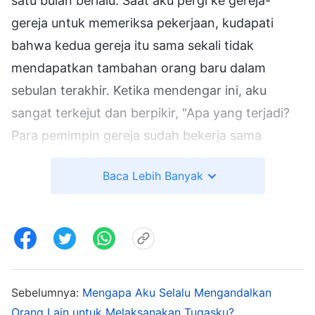
satu bulan berlalu. Saat aku pergi ke gereja-
gereja untuk memeriksa pekerjaan, kudapati
bahwa kedua gereja itu sama sekali tidak
mendapatkan tambahan orang baru dalam
sebulan terakhir. Ketika mendengar ini, aku
sangat terkejut dan berpikir, "Apa yang terjadi?
Para pemimpin gereja sudah bekerja sama
dengan giat, jadi mengapa pekerjaan penginjilan
Baca Lebih Banyak
tidak menunjukkan hasil? Dahulu saat aku
menjadi pemimpin gereja, pekerjaanku tidak
seburuk ini!" Aku segera datang ke hadapan
Tuhan untuk
berdoa
, "Tuhan, dalam sebulan ini
belum ada hasil dalam pekerjaan penginjilan di
kedua gereja, dan aku tidak tahu di mana letak
Sebelumnya:
Mengapa Aku Selalu Mengandalkan
Orang Lain untuk Melaksanakan Tugasku?