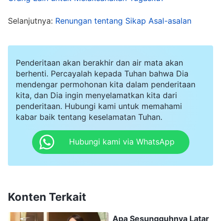
masalahnya. Tolong bimbing aku untuk
menemukan penyebabnya." Setelah berdoa, aku
Selanjutnya:
Renungan tentang Sikap Asal-asalan
menyadari bahwa belakangan ini aku telah hidup
demi kepentingan dagingku, dengan hanya
Penderitaan akan berakhir dan air mata akan
memikirkan cara makan yang enak, minum yang
berhenti. Percayalah kepada Tuhan bahwa Dia
baik, dan beristirahat, tanpa memiliki rasa
mendengar permohonan kita dalam penderitaan
terbeban terhadap tugasku. Aku tidak meneliti
kita, dan Dia ingin menyelamatkan kita dari
penderitaan. Hubungi kami untuk memahami
maupun menyelesaikan masalah-masalah dalam
kabar baik tentang keselamatan Tuhan.
pekerjaan dengan segera, dan aku bertanggung
Hubungi kami via WhatsApp
jawab langsung atas pekerjaan yang tidak
membawa hasil tersebut! Maka aku segera
menemui para pemimpin gereja untuk
merangkum penyebabnya. Aku menemukan
Konten Terkait
bahwa meskipun para pemimpin gereja telah
Apa Sesungguhnya Latar