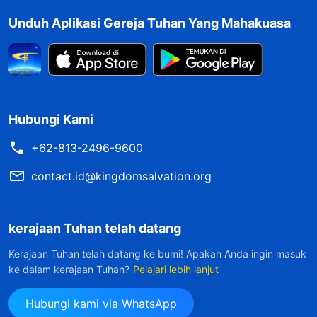
sekarang ini yang berlaku sebagai dasar.
Unduh Aplikasi Gereja Tuhan Yang Mahakuasa
Mereka harus berinisiatif untuk mengatasi
masalah dan kesulitan nyata secara
menyeluruh dengan cara mempersekutukan
kebenaran, dan melakukan pekerjaan mereka
Hubungi Kami
dengan tepat seperti yang seharusnya mereka
+62-813-2496-9600
lakukan. Mereka harus dengan segera dan
proaktif menindaklanjuti kemajuan
contact.id@kingdomsalvation.org
pekerjaannya; mereka tidak boleh selalu
menunggu perintah dan desakan dari Yang di
kerajaan Tuhan telah datang
Atas sebelum mereka bertindak dengan enggan.
Kerajaan Tuhan telah datang ke bumi! Apakah Anda ingin masuk
Jika para pemimpin dan pekerja selalu negatif
ke dalam kerajaan Tuhan?
Pelajari lebih lanjut
dan pasif, serta tidak melakukan pekerjaan
Hubungi kami via WhatsApp
nyata, mereka tidak layak melayani sebagai