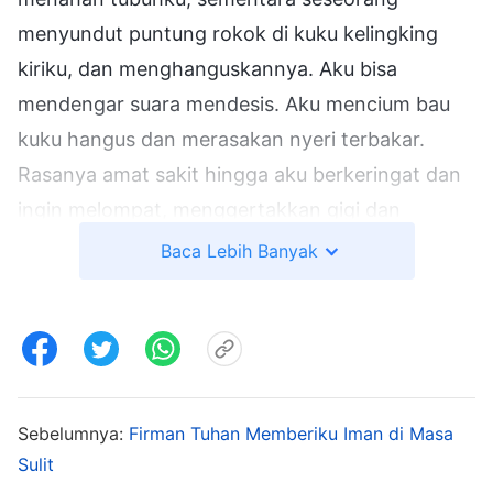
menyundut puntung rokok di kuku kelingking
kiriku, dan menghanguskannya. Aku bisa
mendengar suara mendesis. Aku mencium bau
kuku hangus dan merasakan nyeri terbakar.
Rasanya amat sakit hingga aku berkeringat dan
ingin melompat, menggertakkan gigi dan
mengerang. Aku tidak mampu lagi menahan
Baca Lebih Banyak
sakit, jadi aku berseru kepada Tuhan, memohon
iman dan kekuatan kepada-Nya. Setelah berdoa,
aku terpikir firman Tuhan ini: "
Engkau harus
menderita kesukaran demi kebenaran, engkau
harus menyerahkan diri kepada kebenaran,
Sebelumnya:
Firman Tuhan Memberiku Iman di Masa
engkau harus menanggung penghinaan demi
Sulit
kebenaran, dan untuk memperoleh lebih banyak