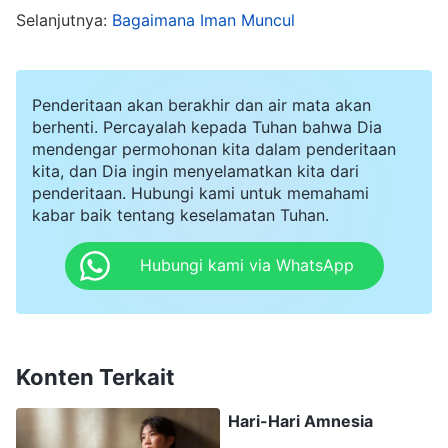
Selanjutnya:
Bagaimana Iman Muncul
kebenaran, engkau harus mengalami
penderitaan yang lebih besar. Inilah yang harus
engkau lakukan
"
(Firman, Vol. 1, Penampakan dan
Penderitaan akan berakhir dan air mata akan
Pekerjaan Tuhan, "Pengalaman Petrus:
berhenti. Percayalah kepada Tuhan bahwa Dia
mendengar permohonan kita dalam penderitaan
.
Pengetahuannya tentang Hajaran dan Penghakiman")
kita, dan Dia ingin menyelamatkan kita dari
Firman-Nya memberiku iman dan kekuatan. Aku
penderitaan. Hubungi kami untuk memahami
kabar baik tentang keselamatan Tuhan.
harus menderita untuk menerapkan kebenaran
dan bersaksi, tidak boleh mengkhianati Tuhan.
Hubungi kami via WhatsApp
Karena aku tetap bungkam, pahaku disundut
terus dengan puntung menyala, kulitku pun
melepuh. Kemudian mereka mengangkat kakiku
Konten Terkait
dan memakai korek api untuk membakar jempol
kakiku. Jempol kakiku terbakar dan bengkak, lalu
Hari-Hari Amnesia
mereka membakar telapak kakiku. Aku