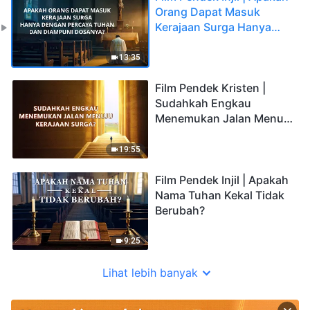
Orang Dapat Masuk
Kerajaan Surga Hanya
dengan Percaya Tuhan
dan Diampuni Dosanya?
13:35
Film Pendek Kristen |
Sudahkah Engkau
Menemukan Jalan Menuju
Kerajaan Surga?
19:55
Film Pendek Injil | Apakah
Nama Tuhan Kekal Tidak
Berubah?
9:25
Lihat lebih banyak