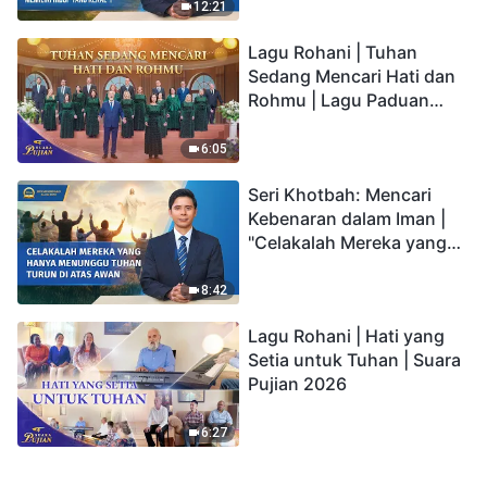
kepada Anak memiliki
12:21
hidup yang kekal"?
Lagu Rohani | Tuhan
Sedang Mencari Hati dan
Rohmu | Lagu Paduan
Suara Gereja | Suara
Pujian 2026
6:05
Seri Khotbah: Mencari
Kebenaran dalam Iman |
"Celakalah Mereka yang
Hanya Menunggu Tuhan
Turun di Atas Awan"
8:42
Lagu Rohani | Hati yang
Setia untuk Tuhan | Suara
Pujian 2026
6:27