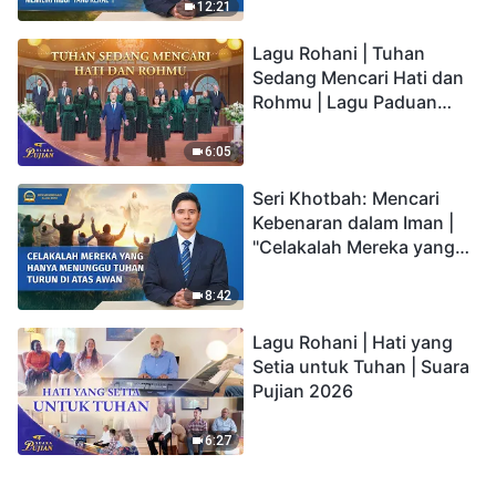
kepada Anak memiliki
12:21
hidup yang kekal"?
Lagu Rohani | Tuhan
Sedang Mencari Hati dan
Rohmu | Lagu Paduan
Suara Gereja | Suara
Pujian 2026
6:05
Seri Khotbah: Mencari
Kebenaran dalam Iman |
"Celakalah Mereka yang
Hanya Menunggu Tuhan
Turun di Atas Awan"
8:42
Lagu Rohani | Hati yang
Setia untuk Tuhan | Suara
Pujian 2026
6:27