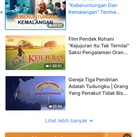
"Keberuntungan Dan
Kemalangan" Terima
Kasih Atas Keselamatan
Tuha
43:31
Film Pendek Rohani
"Kejujuran Itu Tak Ternilai"
Saksi Pengalaman Orang
Kristen Sebagai Orang
Jujur
1:00:01
Gereja Tiga Pendirian
Adalah Tudungku | Orang
Yang Penakut Tidak Bisa
Masuk Ke Kerajaan Surga
25:56
Lihat lebih banyak