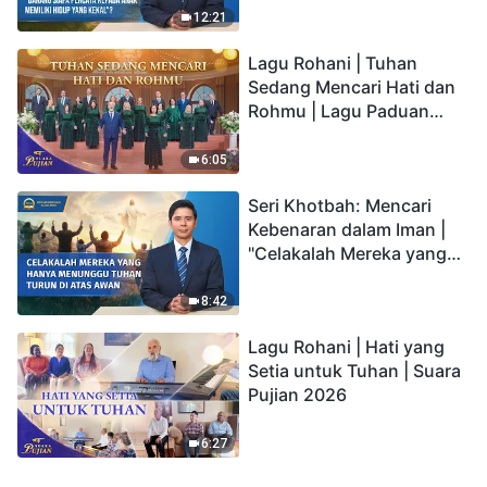
kepada Anak memiliki
12:21
hidup yang kekal"?
Lagu Rohani | Tuhan
Sedang Mencari Hati dan
Rohmu | Lagu Paduan
Suara Gereja | Suara
Pujian 2026
6:05
Seri Khotbah: Mencari
Kebenaran dalam Iman |
"Celakalah Mereka yang
Hanya Menunggu Tuhan
Turun di Atas Awan"
8:42
Lagu Rohani | Hati yang
Setia untuk Tuhan | Suara
Pujian 2026
6:27