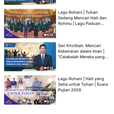
kepada Anak memiliki
12:21
hidup yang kekal"?
Lagu Rohani | Tuhan
Sedang Mencari Hati dan
Rohmu | Lagu Paduan
Suara Gereja | Suara
Pujian 2026
6:05
Seri Khotbah: Mencari
Kebenaran dalam Iman |
"Celakalah Mereka yang
Hanya Menunggu Tuhan
Turun di Atas Awan"
8:42
Lagu Rohani | Hati yang
Setia untuk Tuhan | Suara
Pujian 2026
6:27