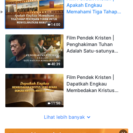
Apakah Engkau
Memahami Tiga Tahap
Pekerjaan Tuhan untuk
Menyelamatkan Manusia?
14:00
Film Pendek Kristen |
Penghakiman Tuhan
Adalah Satu-satunya
Keselamatanku
40:39
Film Pendek Kristen |
Dapatkah Engkau
Membedakan Kristus
yang Benar dengan
Kristus-Kristus Palsu?
11:50
Lihat lebih banyak