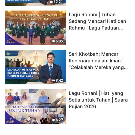
kepada Anak memiliki
12:21
hidup yang kekal"?
Lagu Rohani | Tuhan
Sedang Mencari Hati dan
Rohmu | Lagu Paduan
Suara Gereja | Suara
Pujian 2026
6:05
Seri Khotbah: Mencari
Kebenaran dalam Iman |
"Celakalah Mereka yang
Hanya Menunggu Tuhan
Turun di Atas Awan"
8:42
Lagu Rohani | Hati yang
Setia untuk Tuhan | Suara
Pujian 2026
6:27