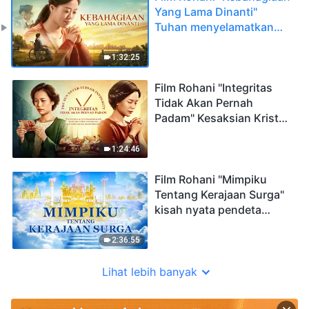
Yang Lama Dinanti"
Tuhan menyelamatkan
saya dari lautan
penderitaan
1:32:25
Film Rohani "Integritas
Tidak Akan Pernah
Padam" Kesaksian Kristen
Menjadi Orang Jujur
1:24:46
Film Rohani "Mimpiku
Tentang Kerajaan Surga"
kisah nyata pendeta
menyambut kembalinya
Tuhan Yesus
2:36:55
Lihat lebih banyak