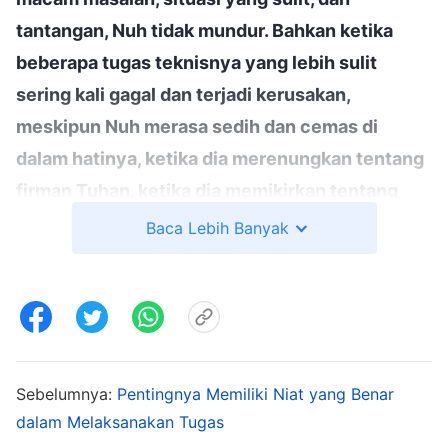
tantangan, Nuh tidak mundur. Bahkan ketika
beberapa tugas teknisnya yang lebih sulit
sering kali gagal dan terjadi kerusakan,
meskipun Nuh merasa sedih dan cemas di
dalam hatinya, ketika dia merenungkan tentang
firman Tuhan, ketika dia memikirkan tentang
setiap firman yang Tuhan perintahkan
Baca Lebih Banyak
kepadanya, dan peninggian Tuhan terhadap
dirinya, dia sering kali merasa sangat
termotivasi: 'Aku tidak boleh menyerah, aku
tidak boleh membuang apa yang Tuhan
perintahkan dan percayakan untuk kulakukan;
Sebelumnya:
Pentingnya Memiliki Niat yang Benar
ini adalah amanat Tuhan, dan karena aku
dalam Melaksanakan Tugas
menerimanya, karena aku mendengar firman