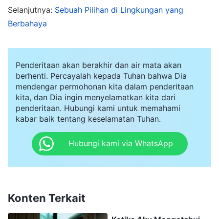
Selanjutnya:
Sebuah Pilihan di Lingkungan yang
yang diucapkan oleh Tuhan dan suara Tuhan,
Berbahaya
dan karena aku menerima amanat ini dari Tuhan,
aku harus tunduk secara mutlak, itulah yang
seharusnya dicapai oleh seorang manusia.' Jadi,
Penderitaan akan berakhir dan air mata akan
berhenti. Percayalah kepada Tuhan bahwa Dia
apa pun jenis kesulitan yang dia hadapi, apa pun
mendengar permohonan kita dalam penderitaan
ejekan atau fitnah yang dia hadapi, betapapun
kita, dan Dia ingin menyelamatkan kita dari
penderitaan. Hubungi kami untuk memahami
lelah tubuhnya, betapapun letihnya, dia tidak
kabar baik tentang keselamatan Tuhan.
meninggalkan apa yang telah dipercayakan oleh
Tuhan kepadanya, dan selalu mengingat setiap
Hubungi kami via WhatsApp
kata yang telah Tuhan katakan dan perintahkan.
Bagaimanapun lingkungannya berubah, sebesar
apa pun kesulitan yang dia hadapi, dia percaya
Konten Terkait
bahwa semua ini tidak akan berlangsung
selamanya, bahwa hanya firman Tuhan yang