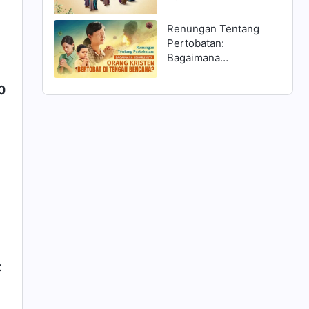
Matius 25:1–13 dan
Menyambut Tuhan?
Renungan Tentang
Pertobatan:
Bagaimana
Seharusnya Orang
Kristen Bertobat di
0
Tengah Bencana?
t