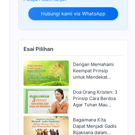
Hubungi kami via WhatsApp
Esai Pilihan
Dengan Memahami
Keempat Prinsip
untuk Mendekat
Kepada Tuhan ini,
Hubungan Anda
Doa Orang Kristen: 3
dengan Tuhan akan
Prinsip Cara Berdoa
Menjadi Semakin
Agar Tuhan Mau
Dekat
Mendengar
Bagaimana Kita
Dapat Menjadi Gadis
Bijaksana dalam