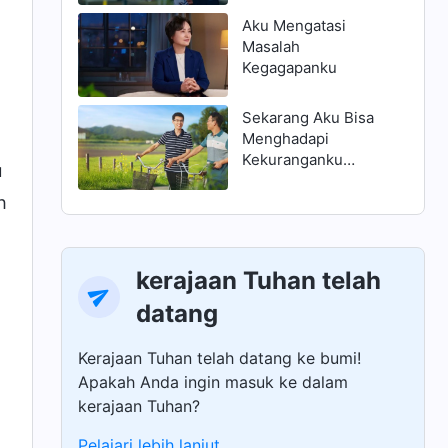
Aku Mengatasi
Masalah
Kegagapanku
Sekarang Aku Bisa
Menghadapi
Kekuranganku
u
dengan Benar
h
kerajaan Tuhan telah
datang
Kerajaan Tuhan telah datang ke bumi!
Apakah Anda ingin masuk ke dalam
kerajaan Tuhan?
Pelajari lebih lanjut