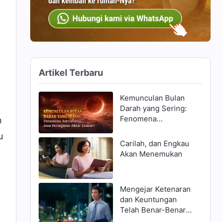
Artikel Terbaru
Kemunculan Bulan
Darah yang Sering:
Fenomena
n
Astronomis, atau
u
Peringatan Akhir
Carilah, dan Engkau
Zaman?
Akan Menemukan
Mengejar Ketenaran
dan Keuntungan
Telah Benar-Benar
Menghancurkanku