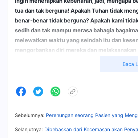
ingin menerapkan kebenaran, jadi, mengapa b
tua dan tak berguna! Apakah Tuhan tidak mengi
benar-benar tidak berguna? Apakah kami tid
sedih dan tak mampu merasa bahagia bagaima
melewatkan waktu yang seindah itu dan kesem
mengorbankan diri mereka dan melaksanakan 
mereka seperti yang dilakukan orang-orang mu
Baca 
kesedihan, kecemasan, dan kekhawatiran yang
menghadapi kesulitan, rintangan, kesukaran,
bahkan membenci dan tidak menyukai diri me
sia-sia, tidak ada solusi, dan mereka tidak me
tak punya jalan keluar? Apakah ada solusinya
Sebelumnya:
Perenungan seorang Pasien yang Mengi
tugas mereka semampu mereka.)
Tentu saja d
melaksanakan tugas mereka semampu mereka, b
Selanjutnya:
Dibebaskan dari Kecemasan akan Penya