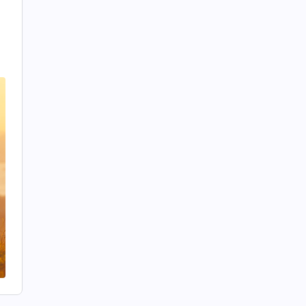
h
u
,