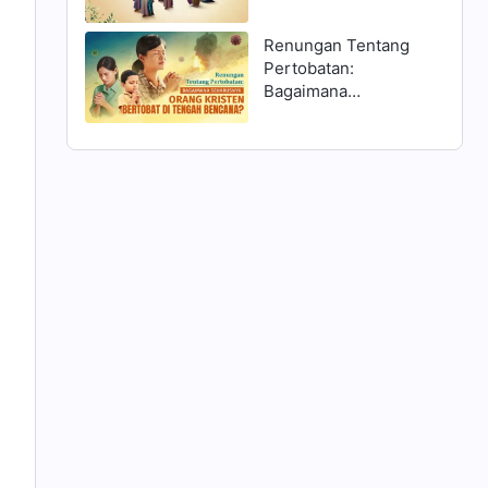
Matius 25:1–13 dan
Menyambut Tuhan?
Renungan Tentang
Pertobatan:
Bagaimana
Seharusnya Orang
Kristen Bertobat di
Tengah Bencana?