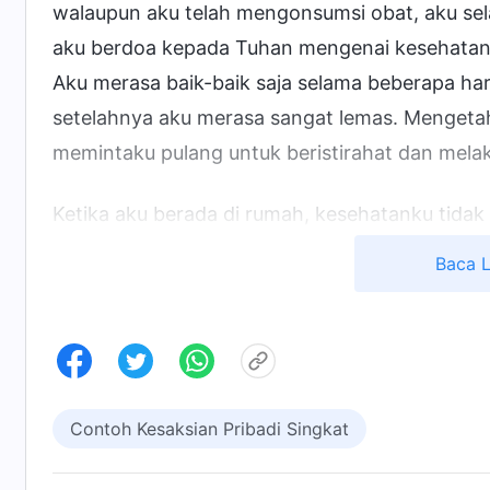
walaupun aku telah mengonsumsi obat, aku sela
aku berdoa kepada Tuhan mengenai kesehatank
Aku merasa baik-baik saja selama beberapa hari
setelahnya aku merasa sangat lemas. Mengetah
memintaku pulang untuk beristirahat dan mel
Ketika aku berada di rumah, kesehatanku tid
herbal. Jantungku terus berdebar, dan tanganku
Baca 
Dadaku terasa sangat sesak hingga aku merasa
dapat mengatasi gejala untuk sementara, tetapi
sakit, bahkan berbalik di tempat tidur pun te
berdebar. Setengah hari atau lebih kuhabiskan d
berdaya. Air mataku mengalir tanpa henti, da
Contoh Kesaksian Pribadi Singkat
dalam benakku. Aku belum pernah melihat orang