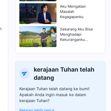
Aku Mengatasi
Masalah
Kegagapanku
h
Sekarang Aku Bisa
Menghadapi
Kekuranganku
dengan Benar
kerajaan Tuhan telah
datang
Kerajaan Tuhan telah datang ke bumi!
Apakah Anda ingin masuk ke dalam
a
kerajaan Tuhan?
,
Pelajari lebih lanjut