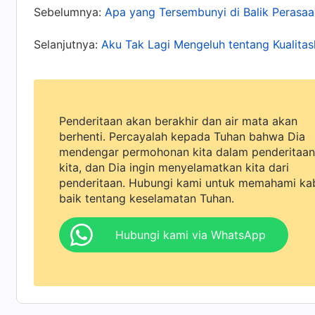
kambuh seperti ini. Aku sudah sangat lemah. K
Sebelumnya:
Apa yang Tersembunyi di Balik Perasaa
Keluargaku tidak punya uang untuk membiayai o
Selanjutnya:
Aku Tak Lagi Mengeluh tentang Kualita
menanggungnya? Saat itu, usiaku baru sekitar
hidupku dengan penyakit yang terus kambuh d
akan tumbang dan mati. "Oh Tuhan, selama ber
mengorbankan masa mudaku untuk mengikuti-Mu
Penderitaan akan berakhir dan air mata akan
berhenti. Percayalah kepada Tuhan bahwa Dia
Engkau menjagaku agar tetap aman dan sehat
mendengar permohonan kita dalam penderitaan
jatuh sakit pun, aku terus melaksanakan tuga
kita, dan Dia ingin menyelamatkan kita dari
akan membaik?" Makin kupikirkan, makin aku me
penderitaan. Hubungi kami untuk memahami ka
baik tentang keselamatan Tuhan.
sering berbaring di tempat tidur dan menangis
bermanfaat untuk penyakit jantung. Aku hany
Hubungi kami via WhatsApp
efek samping dari obat-obatan barat. Namun,
beberapa waktu, aku tidak kunjung membaik. Ak
saudara-saudari yang melihat apa yang seda