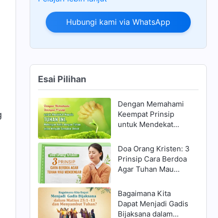
Hubungi kami via WhatsApp
Esai Pilihan
Dengan Memahami
Keempat Prinsip
g
untuk Mendekat
Kepada Tuhan ini,
Hubungan Anda
Doa Orang Kristen: 3
dengan Tuhan akan
Prinsip Cara Berdoa
Menjadi Semakin
Agar Tuhan Mau
Dekat
Mendengar
Bagaimana Kita
Dapat Menjadi Gadis
Bijaksana dalam