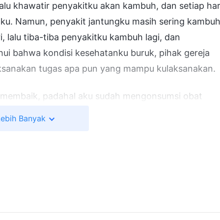
lu khawatir penyakitku akan kambuh, dan setiap har
u. Namun, penyakit jantungku masih sering kambuh
, lalu tiba-tiba penyakitku kambuh lagi, dan
ui bahwa kondisi kesehatanku buruk, pihak gereja
aksanakan tugas apa pun yang mampu kulaksanakan.
ak membaik, padahal aku sudah mengonsumsi obat
 mati rasa, disertai kejang-kejang dan sesak napas.
Lebih Banyak
 seakan tercekik. Obat-obatan darurat yang kupuny
 gejala tersebut selalu muncul kembali. Ketika aku
rasa sangat melelahkan hingga membuat jantungku
i tempat tidur. Aku merasa begitu terisolasi dan tak
n keluhan serta kesalahpahaman perlahan muncul
 lain menderita penyakit jantung yang sering