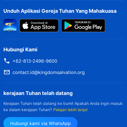
kebenaran."
Unduh Aplikasi Gereja Tuhan Yang Mahakuasa
Pada hari-hari berikutnya, aku mengamati lebih
banyak persoalan lagi pada diri Lucia. Dalam
sebuah laporan kerja, dia menulis bahwa lima
pendatang baru tidak haus akan kebenaran atau
Hubungi Kami
menghadiri pertemuan secara teratur, dan
+62-813-2496-9600
bahwa dia berencana untuk berhenti menyirami
dan mendukung mereka. Namun pada
contact.id@kingdomsalvation.org
kenyataannya, beberapa dari petobat baru ini
sakit, beberapa sibuk dengan pekerjaan, dan
kerajaan Tuhan telah datang
lainnya benar-benar mengalami masalah
Kerajaan Tuhan telah datang ke bumi! Apakah Anda ingin masuk
keluarga yang perlu diselesaikan, sehingga
ke dalam kerajaan Tuhan?
Pelajari lebih lanjut
mereka tidak bisa menghadiri pertemuan secara
Hubungi kami via WhatsApp
teratur untuk sementara waktu, dan para