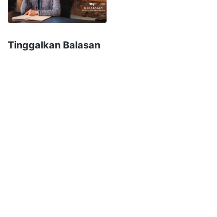
bersalahku disebabkan karena aku melindungi
diri dan kepentinganku sendiri alih-alih
menerapkan kebenaran. Aku tahu betul bahwa
Tinggalkan Balasan
menyingkapkan dan melaporkan pemimpin
palsu, antikristus, dan orang jahat adalah
tanggung jawab setiap umat pilihan Tuhan dan
merupakan sebuah aspek kebenaran yang harus
diterapkan. Ini karena kerusakan yang
ditimbulkan oleh antikristus dan orang jahat
terhadap pekerjaan gereja sangatlah besar
sehingga siapa pun yang memiliki hati nurani dan
nalar harus melaporkan serta
menyingkapkannya untuk melindungi pekerjaan
gereja. Namun, bahkan saat aku mengetahui