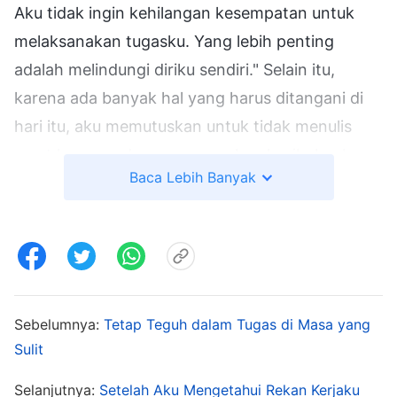
Aku tidak ingin kehilangan kesempatan untuk
melaksanakan tugasku. Yang lebih penting
adalah melindungi diriku sendiri." Selain itu,
karena ada banyak hal yang harus ditangani di
hari itu, aku memutuskan untuk tidak menulis
surat laporan, dan menggunakan kesibukanku
Baca Lebih Banyak
sebagai alasan. Keesokan harinya, Jasper
mengirimkan sebuah pesan yang menanyakan
apakah aku sudah menyerahkan laporan itu.
Ketika aku melihat pesan itu, wajahku terasa
panas dan hatiku sangat malu. Aku hanya
menjawab dengan singkat, "Belum." Jasper tidak
Sebelumnya:
Tetap Teguh dalam Tugas di Masa yang
Sulit
mengatakan apa-apa lagi.
Selanjutnya:
Setelah Aku Mengetahui Rekan Kerjaku