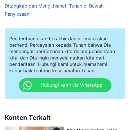
Pada hari-hari berikutnya, aku sangat gelisah
Ditangkap dan Mengkhianati Tuhan di Bawah
dan dihantui perasaan bersalah. Selama saat
Penyiksaan
teduh, aku membaca
firman Tuhan
ini: "
Jika
engkau sering merasa tertuduh dalam hidupmu,
Penderitaan akan berakhir dan air mata akan
jika hatimu selalu tidak tenang, jika engkau tidak
berhenti. Percayalah kepada Tuhan bahwa Dia
memiliki kedamaian dan sukacita, dan sering
mendengar permohonan kita dalam penderitaan
dilanda kekhawatiran dan kecemasan tentang
kita, dan Dia ingin menyelamatkan kita dari
penderitaan. Hubungi kami untuk memahami
segala macam hal, menunjukkan apakah hal ini?
kabar baik tentang keselamatan Tuhan.
Ini hanya menunjukkan bahwa engkau tidak
Hubungi kami via WhatsApp
menerapkan kebenaran, tidak tetap teguh dalam
kesaksianmu tentang Tuhan. Jika engkau hidup
berdasarkan watak Iblis dalam dirimu,
kemungkinan besar engkau akan sering gagal
Konten Terkait
menerapkan kebenaran, mengkhianati