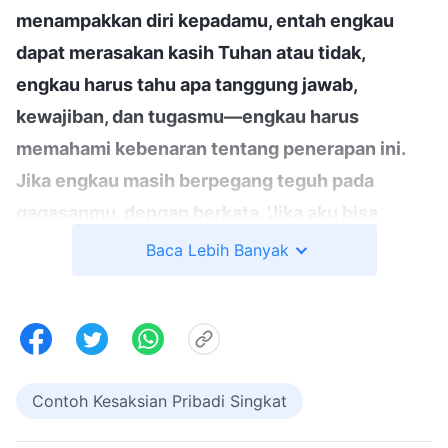
menampakkan diri kepadamu, entah engkau
dapat merasakan kasih Tuhan atau tidak,
engkau harus tahu apa tanggung jawab,
kewajiban, dan tugasmu—engkau harus
memahami kebenaran tentang penerapan ini.
Jika engkau masih berpegang teguh pada
gagasanmu, dengan berkata, 'Jika aku bisa
melihat dengan jelas bahwa hal ini sesuai
Baca Lebih Banyak
dengan kebenaran dan sesuai dengan
imajinasiku, maka aku akan taat; jika tidak jelas
bagiku dan aku tidak bisa memastikan bahwa ini
adalah tindakan Tuhan, maka aku akan
Contoh Kesaksian Pribadi Singkat
menunggu selama beberapa saat, dan akan taat
begitu aku yakin bahwa ini dilakukan oleh