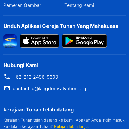
yang mereka ingin aku tangani. Pikiranku benar-
Pameran Gambar
Tentang Kami
benar kosong saat mendengarnya. Aku ingin
bertanya kepada pemimpin tentang alasan
Unduh Aplikasi Gereja Tuhan Yang Mahakuasa
spesifik perubahan tugasku, tapi aku merasa
bertanya secara terus terang akan tidak masuk
akal. Jadi aku membatalkan pertanyaanku. Aku
terus memikirkan kembali percakapan kami
Hubungi Kami
setelah apa yang terjadi, ingin mencari tahu
+62-813-2496-9600
alasan di balik pemindahanku dari apa yang dia
katakan. Apakah aku tidak efisien dalam
contact.id@kingdomsalvation.org
tugasku, dan apakah ini alasan mereka untuk
menyingkirkanku? Namun, dia memang berkata
kerajaan Tuhan telah datang
mereka membutuhkanku untuk pekerjaan video,
Kerajaan Tuhan telah datang ke bumi! Apakah Anda ingin masuk
jadi mungkin itu pemindahan yang biasa. Namun,
ke dalam kerajaan Tuhan?
Pelajari lebih lanjut