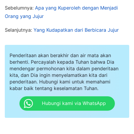
Tuhan,' seperti inikah orang yang menaati Tuhan
Sebelumnya:
Apa yang Kuperoleh dengan Menjadi
itu? Bukan. ... Apakah tugas makhluk ciptaan?
Orang yang Jujur
(Berdiri di tempatnya sebagai makhluk ciptaan,
Selanjutnya:
Yang Kudapatkan dari Berbicara Jujur
menerima amanat Tuhan, dan menaati
pengaturan Tuhan.)
Benar. Dan karena engkau
telah menemukan sumber masalahnya,
Penderitaan akan berakhir dan air mata akan
berhenti. Percayalah kepada Tuhan bahwa Dia
bukankah masalah ini mudah dipecahkan?
mendengar permohonan kita dalam penderitaan
Berdiri di tempatmu sebagai makhluk ciptaan
kita, dan Dia ingin menyelamatkan kita dari
penderitaan. Hubungi kami untuk memahami
dan menaati Sang Pencipta, Tuhanmu, adalah
kabar baik tentang keselamatan Tuhan.
hal terpenting yang harus dipatuhi oleh setiap
makhluk ciptaan
"
(
Firman Menampakkan Diri dalam
Hubungi kami via WhatsApp
Rupa Manusia
, Vol. 2, Ketundukan kepada Tuhan
adalah Pelajaran Dasar dalam Memperoleh
. Dari firman Tuhan aku memahami
Kebenaran)