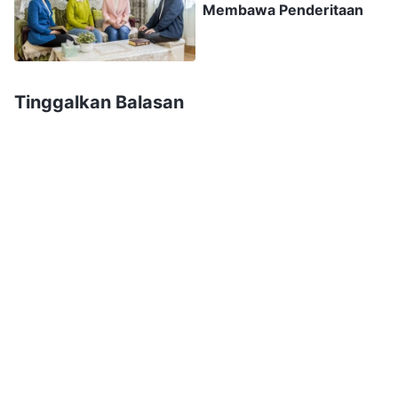
kehancuran; mereka berasal dari Iblis, dan
Membawa Penderitaan
mereka tidak dipilih oleh Tuhan. Tuhan tidak
memilih orang-orang semacam itu!
"
(Firman, Jilid
1, Penampakan dan Pekerjaan Tuhan, "Orang-Orang
Tinggalkan Balasan
yang Tunduk kepada Tuhan dengan Hati yang Tulus
. Aku terpikir
Pasti akan Didapatkan oleh Tuhan")
akan kejadian hari itu. Saat pemimpin
menanyakan pendapatku tentang persekutuan
saudara-saudari, aku tak berani mengungkapkan
pendapatku karena khawatir jika jawabanku
salah, citra dan statusku dalam hati pemimpin
akan terpengaruh, maka aku menjawab dengan
cara yang licik. Aku menebak pikiran pemimpin,
lalu berusaha menjawab yang sesuai dengan