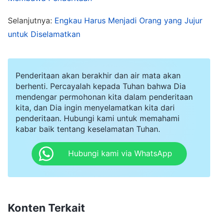
mendengar persekutuannya dengan saksama.
Selanjutnya:
Engkau Harus Menjadi Orang yang Jujur
Bagaimana aku harus menjawabnya? Kalau aku
untuk Diselamatkan
jujur, apa yang dipikirkan pemimpin tentangku?
Aku ingat pemimpin pernah berkata bahwa
Jemma sering bicara kata-kata dan doktrin, jadi
Penderitaan akan berakhir dan air mata akan
apakah pemimpin itu mengirim pesan untuk
berhenti. Percayalah kepada Tuhan bahwa Dia
mendengar permohonan kita dalam penderitaan
memintaku mengonfirmasi masalah ini?
kita, dan Dia ingin menyelamatkan kita dari
Sebelumnya, dia bertanya karena dia pikir Caleb
penderitaan. Hubungi kami untuk memahami
kabar baik tentang keselamatan Tuhan.
bicara banyak doktrin. Kupikir alasannya sama
sekarang. Jadi, aku menjawab, "Dari persekutuan
Hubungi kami via WhatsApp
Jemma, aku tak mendengar pengetahuan diri
yang dia miliki, atau pandangannya yang
berubah." Setelah membaca jawabanku,
Konten Terkait
pemimpin tak berkata apa-apa. Lalu, aku tak bisa