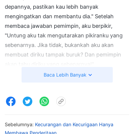
depannya, pastikan kau lebih banyak
mengingatkan dan membantu dia." Setelah
membaca jawaban pemimpin, aku berpikir,
"Untung aku tak mengutarakan pikiranku yang
sebenarnya. Jika tidak, bukankah aku akan
membuat diriku tampak buruk? Dan pemimpin
akan tahu diriku yang sebenarnya!"
Baca Lebih Banyak
Tak lama setelahnya, aku menghadiri pertemuan
grup lain. Setelah pertemuan, pemimpin
mengirim pesan padaku lagi dan bertanya,
"Bagaimana persekutuan Saudari Jemma?" Saat
membacanya, aku agak tercengang. Pikiranku
Sebelumnya:
Kecurangan dan Kecurigaan Hanya
melayang saat pertemuan, aku sama sekali tak
Membawa Penderitaan