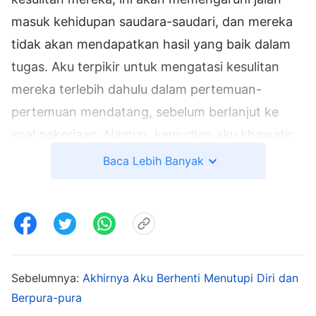
masuk kehidupan saudara-saudari, dan mereka
tidak akan mendapatkan hasil yang baik dalam
tugas. Aku terpikir untuk mengatasi kesulitan
mereka terlebih dahulu dalam pertemuan-
pertemuan mendatang, sebelum berlanjut ke
soal pekerjaan. Namun, kemudian aku khawatir,
"Bagaimana jika aku tidak bisa
Baca Lebih Banyak
menyelesaikannya? Bukankah itu akan sangat
memalukan?" Jadi aku kembali enggan
menerapkan seperti itu. Aku hanya menanyakan
keadaan para pemimpin tim ketika keadaan
mereka sudah sangat buruk dan aku tidak punya
Sebelumnya:
Akhirnya Aku Berhenti Menutupi Diri dan
pilihan. Terkadang, ketika aku tidak bisa melihat
Berpura-pura
masalah mereka dengan jelas dan tidak tahu apa