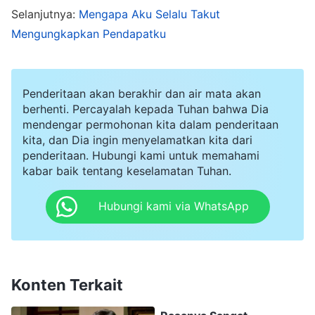
Selanjutnya:
Mengapa Aku Selalu Takut
yang harus kulakukan, aku tidak mau membuka
Mengungkapkan Pendapatku
diri dan mencari solusi bersama. Aku hanya
memaksa diri untuk mencari bagian firman
Tuhan dan memberikan persekutuan secara
Penderitaan akan berakhir dan air mata akan
berhenti. Percayalah kepada Tuhan bahwa Dia
asal-asalan sekadar untuk menyelesaikannya ala
mendengar permohonan kita dalam penderitaan
kadarnya. Begitulah, aku terus-menerus hidup
kita, dan Dia ingin menyelamatkan kita dari
penderitaan. Hubungi kami untuk memahami
dalam ketakutan bahwa saudara-saudariku akan
kabar baik tentang keselamatan Tuhan.
memandang rendah diriku. Aku merasa tertekan,
khususnya selama pertemuan, dan hidup dalam
Hubungi kami via WhatsApp
kegelapan dan kepedihan, tidak mampu
menemukan jalan keluar. Aku bahkan menyesal
telah setuju untuk melaksanakan tugas ini.
Konten Terkait
Kemudian, aku berterus terang tentang