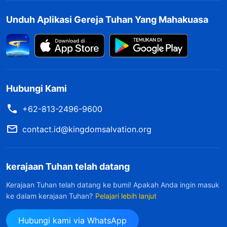
untuk tidak menangis, atau bahwa mereka harus
Unduh Aplikasi Gereja Tuhan Yang Mahakuasa
menangis secara diam-diam, tidak terlihat, dan
tidak di depan orang lain. Mereka berpikir bahwa
mereka tidak boleh membiarkan siapa pun
melihat kekurangan atau cacat mereka ataupun
Hubungi Kami
kelemahan mereka, dan bahwa mereka bahkan
tidak boleh membiarkan siapa pun tahu jika
+62-813-2496-9600
mereka telah menjadi negatif; sebaliknya,
contact.id@kingdomsalvation.org
mereka harus menyembunyikan semua hal
semacam itu. Mereka percaya inilah seharusnya
kerajaan Tuhan telah datang
cara bertindak orang yang memiliki status. Jika
Kerajaan Tuhan telah datang ke bumi! Apakah Anda ingin masuk
mereka menekan diri mereka sendiri sampai
ke dalam kerajaan Tuhan?
Pelajari lebih lanjut
sejauh ini, bukankah status telah menjadi tuhan
Hubungi kami via WhatsApp
atau penguasa mereka? Dengan demikian,