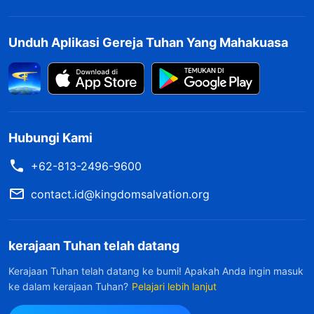
pada keluargaku, tetapi aku tidak tahu apa
maksud-Mu atau bagaimana aku harus
Unduh Aplikasi Gereja Tuhan Yang Mahakuasa
mengalaminya. Tuhan, kiranya Engkau
mencerahkan dan menuntunku agar aku bisa
mengenal pekerjaan-Mu dan memahami
maksud-Mu."
Hubungi Kami
Suatu hari, aku membaca satu bagian firman
+62-813-2496-9600
Tuhan dan mendapatkan sedikit pemahaman
contact.id@kingdomsalvation.org
tentang maksud Tuhan. Tuhan Yang Mahakuasa
berfirman: "
Bagi semua orang, pemurnian
kerajaan Tuhan telah datang
sungguh menyakitkan, dan sangat sulit untuk
Kerajaan Tuhan telah datang ke bumi! Apakah Anda ingin masuk
diterima—tetapi, selama pemurnianlah Tuhan
ke dalam kerajaan Tuhan?
Pelajari lebih lanjut
menyingkapkan watak benar-Nya kepada