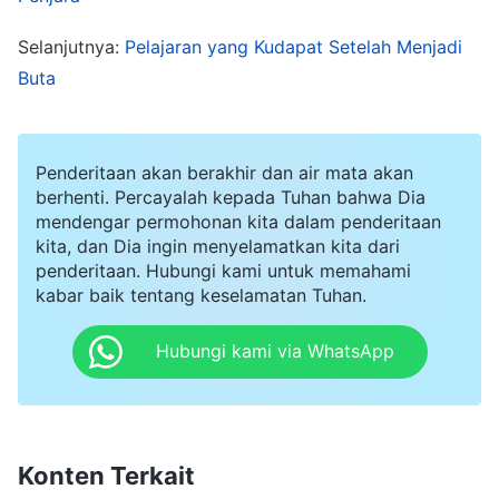
mencurahkan hatiku sepenuhnya pada tugasku?"
Selanjutnya:
Pelajaran yang Kudapat Setelah Menjadi
Makin kupikirkan, aku makin sedih. Hatiku terasa
Buta
seperti terbakar karena dilanda kecemasan.
Terkadang, aku benar-benar tidak tahan lagi dan
diam-diam menangis. Aku tahu aku tidak
Penderitaan akan berakhir dan air mata akan
seharusnya mengeluh tentang Tuhan, tetapi aku
berhenti. Percayalah kepada Tuhan bahwa Dia
mendengar permohonan kita dalam penderitaan
tidak bisa mengendalikan emosiku dan hidup di
kita, dan Dia ingin menyelamatkan kita dari
tengah rasa sakit dan siksaan sepanjang hari.
penderitaan. Hubungi kami untuk memahami
kabar baik tentang keselamatan Tuhan.
Terutama, ketika aku melihat suami dari saudari
yang menjadi rekan kerjaku pandai sekali
Hubungi kami via WhatsApp
mencari uang, dan dia hidup nyaman dan tidak
terkekang oleh uang, aku merasa ini tidak adil.
Kupikir, "Aku lebih aktif dalam melaksanakan
Konten Terkait
tugasku daripada dia, jadi mengapa keadaan