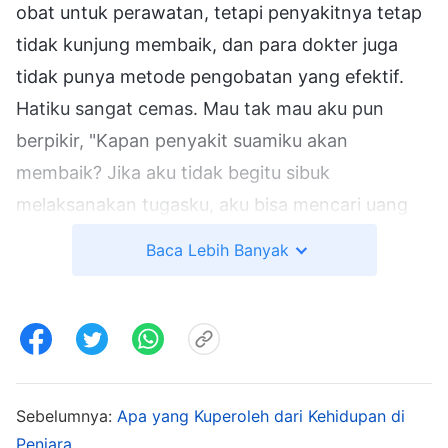
obat untuk perawatan, tetapi penyakitnya tetap
tidak kunjung membaik, dan para dokter juga
tidak punya metode pengobatan yang efektif.
Hatiku sangat cemas. Mau tak mau aku pun
berpikir, "Kapan penyakit suamiku akan
membaik? Jika aku tidak begitu sibuk
melaksanakan tugasku, aku bisa mencari uang
untuk menafkahi keluarga. Namun, aku sibuk
Baca Lebih Banyak
dengan pekerjaan gereja sepanjang hari dan
tidak punya waktu untuk mencari uang.
Mengapa Tuhan tidak melindungi keluargaku?
Mengapa penyakit suamiku tidak kunjung
membaik? Dengan semua kesulitan rumah
Sebelumnya:
Apa yang Kuperoleh dari Kehidupan di
tangga ini di hadapanku, bagaimana aku bisa
Penjara