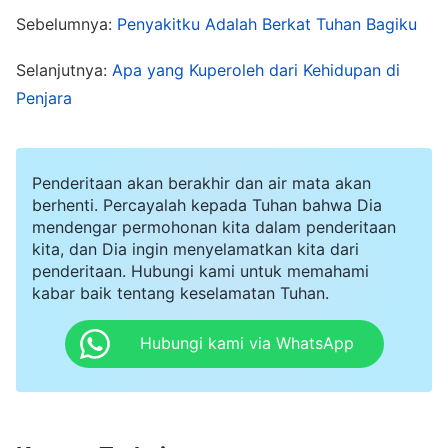
mengorbankan diri selama bertahun-tahun, dan
Sebelumnya:
Penyakitku Adalah Berkat Tuhan Bagiku
bahkan ketika sakit parah, dia tidak
Selanjutnya:
Apa yang Kuperoleh dari Kehidupan di
mengkhianati Tuhan dan masih melaksanakan
Penjara
tugasnya semampunya. Mengapa Tuhan tidak
menyembuhkannya sepenuhnya? Mengapa dia
harus diamputasi?" Aku tidak bisa
Penderitaan akan berakhir dan air mata akan
memahaminya. "Dia tetap teguh dalam
berhenti. Percayalah kepada Tuhan bahwa Dia
mendengar permohonan kita dalam penderitaan
kesaksiannya, jadi mengapa Tuhan tidak
kita, dan Dia ingin menyelamatkan kita dari
melindunginya? Tampaknya meninggalkan
penderitaan. Hubungi kami untuk memahami
kabar baik tentang keselamatan Tuhan.
segala sesuatu dan mengorbankan diri tidak
menjamin pemeliharaan dan perlindungan
Hubungi kami via WhatsApp
Tuhan! Tuhan bahkan tidak memberikan upah
atau berkat khusus apa pun kepada mereka yang
benar-benar percaya kepada-Nya dan