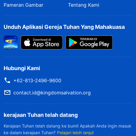
telah meninggalkan segalanya untuk keluar dan
Pameran Gambar
Tentang Kami
melaksanakan tugasku, takut jika aku berakhir
seperti Guo Li dengan penyakit serius yang tidak
Unduh Aplikasi Gereja Tuhan Yang Mahakuasa
disembuhkan Tuhan, semua upaya bertahun-
tahun itu akan sia-sia. Selama waktu itu, hatiku
diselimuti kegelapan dan aku tidak tahu harus
berkata apa saat
berdoa
. Aku mulai
Hubungi Kami
merenungkan mengapa aku menjadi begitu
+62-813-2496-9600
putus asa setelah mengetahui tentang
kambuhnya penyakit Guo Li.
contact.id@kingdomsalvation.org
Suatu hari selama saat teduhku, aku membaca
kerajaan Tuhan telah datang
satu bagian
firman Tuhan
dan memperoleh
Kerajaan Tuhan telah datang ke bumi! Apakah Anda ingin masuk
sedikit pemahaman tentang keadaanku. Tuhan
ke dalam kerajaan Tuhan?
Pelajari lebih lanjut