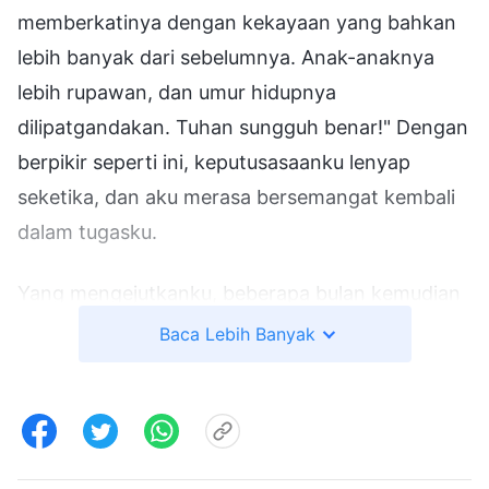
memberkatinya dengan kekayaan yang bahkan
lebih banyak dari sebelumnya. Anak-anaknya
lebih rupawan, dan umur hidupnya
dilipatgandakan. Tuhan sungguh benar!" Dengan
berpikir seperti ini, keputusasaanku lenyap
seketika, dan aku merasa bersemangat kembali
dalam tugasku.
Yang mengejutkanku, beberapa bulan kemudian
aku mendengar bahwa kanker Guo Li kambuh
Baca Lebih Banyak
dan lengannya harus diamputasi. Hatiku
tersentak. "Bagaimana bisa begini hasilnya? Guo
Li benar-benar percaya kepada Tuhan, dia telah
meninggalkan segala sesuatu dan