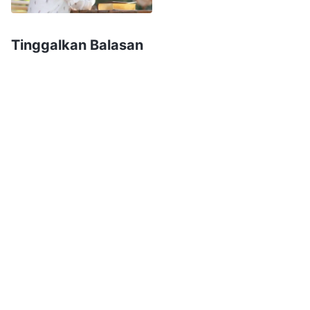
Tuhan Yang Mahakuasa adalah Tuhan Yesus
yang telah datang kembali. Tuhan Yang
Tinggalkan Balasan
Mahakuasa berfirman: '
Kedatangan Yesus
kembali adalah
keselamatan
besar bagi orang-
orang yang mampu menerima kebenaran, tetapi
bagi mereka yang tidak dapat menerima
kebenaran, itu adalah tanda penghukuman.
Engkau sekalian harus memilih jalanmu sendiri
dan jangan menghujat Roh Kudus dan menolak
kebenaran. Jangan menjadi orang yang bebal
dan congkak, tetapi jadilah orang yang tunduk
pada bimbingan Roh Kudus, yang haus dan
mencari kebenaran; hanya dengan cara inilah
engkau sekalian akan mendapatkan manfaat
'