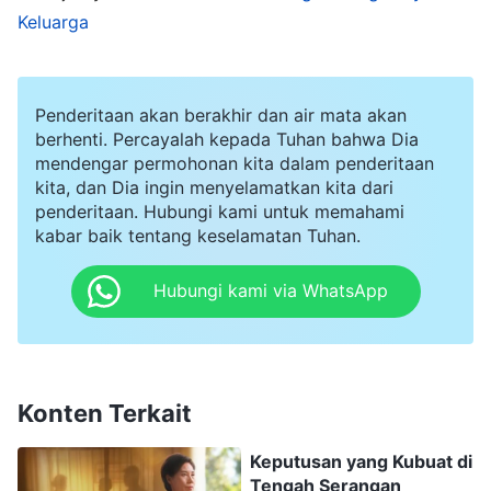
memahaminya, aku tidak mau menerimanya!
Keluarga
Sekalipun itu jalan yang benar, aku tidak mau
menerimanya! Kau ingin aku mendengarkan
Penderitaan akan berakhir dan air mata akan
khotbahmu? Aku telah bekerja dan berkhotbah
berhenti. Percayalah kepada Tuhan bahwa Dia
di gereja selama bertahun-tahun. Aku juga telah
mendengar permohonan kita dalam penderitaan
kita, dan Dia ingin menyelamatkan kita dari
pergi ke mana-mana untuk menghadiri
penderitaan. Hubungi kami untuk memahami
pertemuan dan belajar. Setiap tahun, aku pergi
kabar baik tentang keselamatan Tuhan.
ke seminari selama beberapa bulan untuk belajar
Hubungi kami via WhatsApp
lebih jauh. Apakah maksudmu ini semua sia-sia?"
Dia melanjutkan, sambil menghitung dengan
jarinya, "Aku bertanggung jawab atas enam
gereja. Semua orang percaya ini telah
Konten Terkait
kugembalakan. Gereja ini memintaku pergi dan
Keputusan yang Kubuat di
berdoa
di sana. Gereja itu memintaku pergi dan
Tengah Serangan