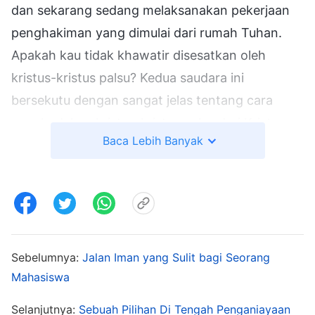
dan sekarang sedang melaksanakan pekerjaan
penghakiman yang dimulai dari rumah Tuhan.
Apakah kau tidak khawatir disesatkan oleh
kristus-kristus palsu? Kedua saudara ini
bersekutu dengan sangat jelas tentang cara
membedakan kristus-kristus palsu dari Kristus
Baca Lebih Banyak
yang sejati. Kau harus mendengarkan mereka!"
Dia dengan enggan menerima kami. Kedua
saudara itu membacakan firman Tuhan Yang
Mahakuasa kepadanya, dan bersekutu tentang
kebenaran tentang cara membedakan antara
kristus-kristus palsu dan Kristus yang sejati. Tak
Sebelumnya:
Jalan Iman yang Sulit bagi Seorang
Mahasiswa
disangka, Pendeta Liu berkata dengan tidak
sabar, "Berhenti bicara! Sekalipun aku
Selanjutnya:
Sebuah Pilihan Di Tengah Penganiayaan