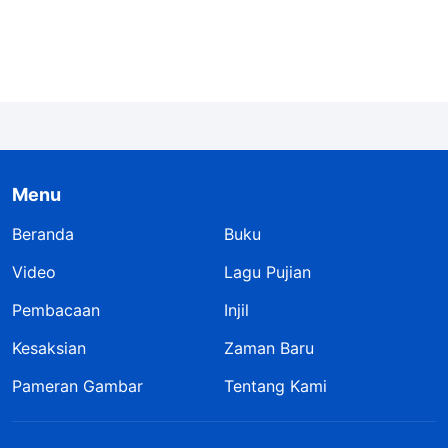
mengalami ujian pahit yang harus dihadapi.
Tanpa ujian semacam itu, hati yang mengasihi-
Ku tidak akan tumbuh lebih kuat, dan engkau
tidak akan memiliki kasih yang sejati bagi-Ku.
Sekalipun ujian itu hanya berupa peristiwa-
peristiwa kecil, semua orang harus
Menu
melewatinya; hanya saja intensitas ujian-ujian
Beranda
itu akan beragam. Ujian merupakan berkat dari-
Buku
Ku, dan berapa banyak di antaramu yang sering
Video
Lagu Pujian
datang ke hadapan-Ku dan berlutut untuk
Pembacaan
Injil
meminta berkat-Ku? Anak-anak bodoh! Engkau
Kesaksian
Zaman Baru
selalu mengira bahwa beberapa kata kemujuran
Pameran Gambar
Tentang Kami
merupakan berkat-Ku, tetapi tidak mengira
bahwa kepahitan merupakan salah satu berkat-