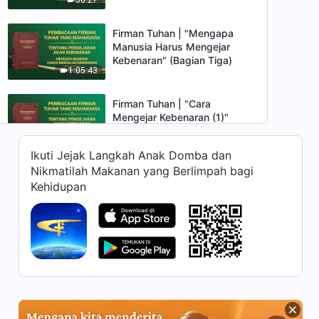
Firman Tuhan | "Mengapa
Manusia Harus Mengejar
Kebenaran" (Bagian Tiga)
1:05:43
Firman Tuhan | "Cara
Mengejar Kebenaran (1)"
(Bagian Satu)
1:08:45
Ikuti Jejak Langkah Anak Domba dan
Nikmatilah Makanan yang Berlimpah bagi
Firman Tuhan | "Cara
Kehidupan
Mengejar Kebenaran (1)"
(Bagian Dua)
46:11
Firman Tuhan | "Cara
Mengejar Kebenaran (1)"
(Bagian Tiga)
44:57
Firman Tuhan | "Cara