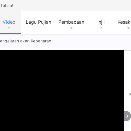
Tuhan!
Video
Lagu Pujian
Pembacaan
Injil
Kesak
 Pengejaran akan Kebenaran