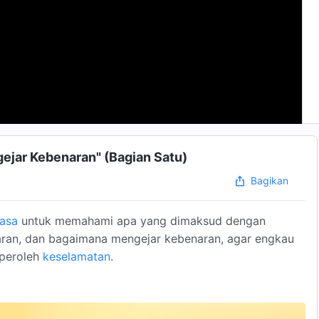
ejar Kebenaran" (Bagian Satu)
Bagikan
asa
untuk memahami apa yang dimaksud dengan
ran, dan bagaimana mengejar kebenaran, agar engkau
peroleh
keselamatan
.