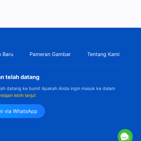
Firman Tuhan | "Cara
Mengejar Kebenaran (6)"
(Bagian Dua)
52:41
Firman Tuhan | "Cara
Mengejar Kebenaran (6)"
 Baru
Pameran Gambar
Tentang Kami
(Bagian Tiga)
1:08:36
n telah datang
elah datang ke bumi! Apakah Anda ingin masuk ke dalam
elajari lebih lanjut
i via WhatsApp