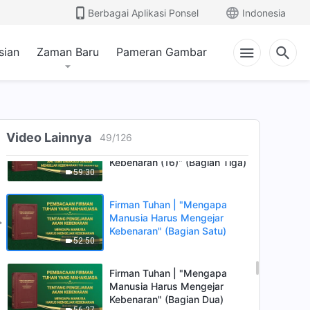
Dimaksud dengan Mengejar
Berbagai Aplikasi Ponsel
Indonesia
Kebenaran (16)" (Bagian Satu)
1:03:10
sian
Zaman Baru
Pameran Gambar
Firman Tuhan | "Apa yang
Dimaksud dengan Mengejar
Kebenaran (16)" (Bagian Dua)
33:44
Firman Tuhan | "Apa yang
Video Lainnya
49
/
126
Dimaksud dengan Mengejar
Kebenaran (16)" (Bagian Tiga)
59:30
Firman Tuhan | "Mengapa
Manusia Harus Mengejar
Kebenaran" (Bagian Satu)
52:50
Firman Tuhan | "Mengapa
Manusia Harus Mengejar
Kebenaran" (Bagian Dua)
56:27