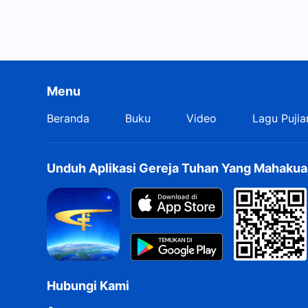
Menu
Beranda
Buku
Video
Lagu Pujia
Unduh Aplikasi Gereja Tuhan Yang Mahakua
Hubungi Kami