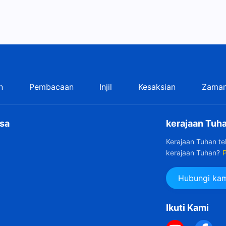
n
Pembacaan
Injil
Kesaksian
Zaman
sa
kerajaan Tuha
Kerajaan Tuhan t
kerajaan Tuhan?
P
Hubungi kam
Ikuti Kami