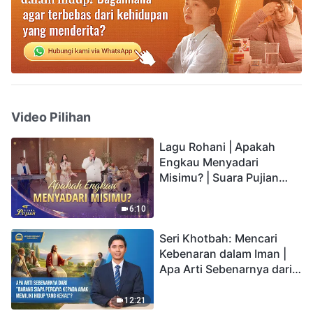
Video Pilihan
Lagu Rohani | Apakah
Engkau Menyadari
Misimu? | Suara Pujian
2026
6:10
Seri Khotbah: Mencari
Kebenaran dalam Iman |
Apa Arti Sebenarnya dari
"Barang siapa percaya
kepada Anak memiliki
12:21