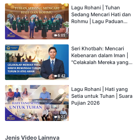
hidup yang kekal"?
Lagu Rohani | Tuhan
Sedang Mencari Hati dan
Rohmu | Lagu Paduan
Suara Gereja | Suara
Pujian 2026
6:05
Seri Khotbah: Mencari
Kebenaran dalam Iman |
"Celakalah Mereka yang
Hanya Menunggu Tuhan
Turun di Atas Awan"
8:42
Lagu Rohani | Hati yang
Setia untuk Tuhan | Suara
Pujian 2026
6:27
Jenis Video Lainnya