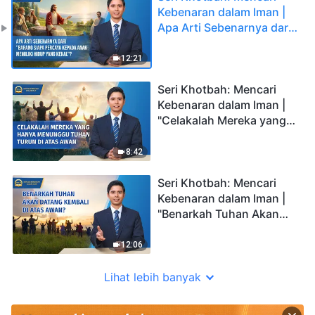
Kebenaran dalam Iman |
Apa Arti Sebenarnya dari
"Barang siapa percaya
kepada Anak memiliki
12:21
hidup yang kekal"?
Seri Khotbah: Mencari
Kebenaran dalam Iman |
"Celakalah Mereka yang
Hanya Menunggu Tuhan
Turun di Atas Awan"
8:42
Seri Khotbah: Mencari
Kebenaran dalam Iman |
"Benarkah Tuhan Akan
Datang Kembali di Atas
Awan?"
12:06
Lihat lebih banyak