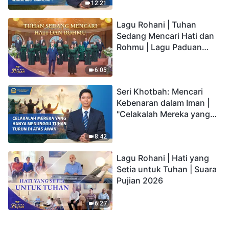
kepada Anak memiliki
12:21
hidup yang kekal"?
Lagu Rohani | Tuhan
Sedang Mencari Hati dan
Rohmu | Lagu Paduan
Suara Gereja | Suara
Pujian 2026
6:05
Seri Khotbah: Mencari
Kebenaran dalam Iman |
"Celakalah Mereka yang
Hanya Menunggu Tuhan
Turun di Atas Awan"
8:42
Lagu Rohani | Hati yang
Setia untuk Tuhan | Suara
Pujian 2026
6:27