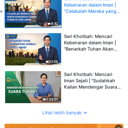
Kebenaran dalam Iman |
"Celakalah Mereka yang
Hanya Menunggu Tuhan
Turun di Atas Awan"
8:42
Seri Khotbah: Mencari
Kebenaran dalam Iman |
"Benarkah Tuhan Akan
Datang Kembali di Atas
Awan?"
12:06
Seri Khotbah: Mencari
Iman Sejati | "Sudahkah
Kalian Mendengar Suara
Tuhan?"
1:03:51
Lihat lebih banyak