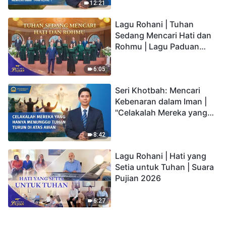
kepada Anak memiliki
12:21
hidup yang kekal"?
Lagu Rohani | Tuhan
Sedang Mencari Hati dan
Rohmu | Lagu Paduan
Suara Gereja | Suara
Pujian 2026
6:05
Seri Khotbah: Mencari
Kebenaran dalam Iman |
"Celakalah Mereka yang
Hanya Menunggu Tuhan
Turun di Atas Awan"
8:42
Lagu Rohani | Hati yang
Setia untuk Tuhan | Suara
Pujian 2026
6:27