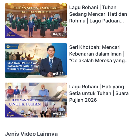
hidup yang kekal"?
Lagu Rohani | Tuhan
Sedang Mencari Hati dan
Rohmu | Lagu Paduan
Suara Gereja | Suara
Pujian 2026
6:05
Seri Khotbah: Mencari
Kebenaran dalam Iman |
"Celakalah Mereka yang
Hanya Menunggu Tuhan
Turun di Atas Awan"
8:42
Lagu Rohani | Hati yang
Setia untuk Tuhan | Suara
Pujian 2026
6:27
Jenis Video Lainnya