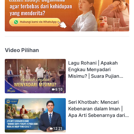
Video Pilihan
Lagu Rohani | Apakah
Engkau Menyadari
Misimu? | Suara Pujian
2026
6:10
Seri Khotbah: Mencari
Kebenaran dalam Iman |
Apa Arti Sebenarnya dari
"Barang siapa percaya
kepada Anak memiliki
12:21