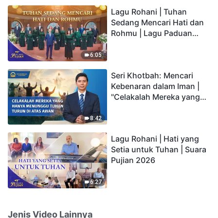
hidup yang kekal"?
Lagu Rohani | Tuhan
Sedang Mencari Hati dan
Rohmu | Lagu Paduan
Suara Gereja | Suara
Pujian 2026
6:05
Seri Khotbah: Mencari
Kebenaran dalam Iman |
"Celakalah Mereka yang
Hanya Menunggu Tuhan
Turun di Atas Awan"
8:42
Lagu Rohani | Hati yang
Setia untuk Tuhan | Suara
Pujian 2026
6:27
Jenis Video Lainnya