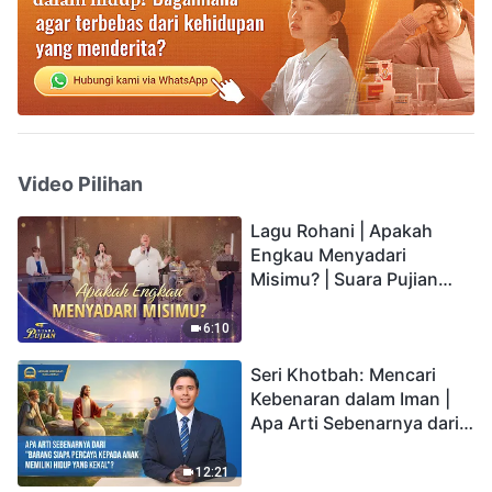
Video Pilihan
Lagu Rohani | Apakah
Engkau Menyadari
Misimu? | Suara Pujian
2026
6:10
Seri Khotbah: Mencari
Kebenaran dalam Iman |
Apa Arti Sebenarnya dari
"Barang siapa percaya
kepada Anak memiliki
12:21