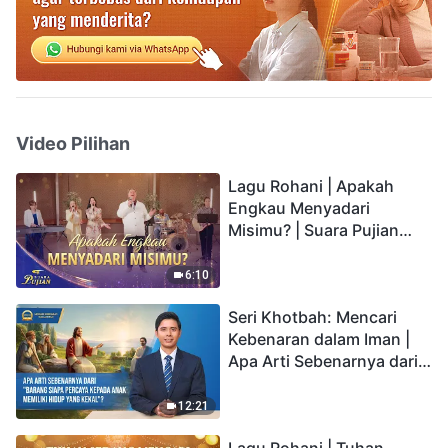
Video Pilihan
Lagu Rohani | Apakah
Engkau Menyadari
Misimu? | Suara Pujian
2026
6:10
Seri Khotbah: Mencari
Kebenaran dalam Iman |
Apa Arti Sebenarnya dari
"Barang siapa percaya
kepada Anak memiliki
12:21
hidup yang kekal"?
Lagu Rohani | Tuhan