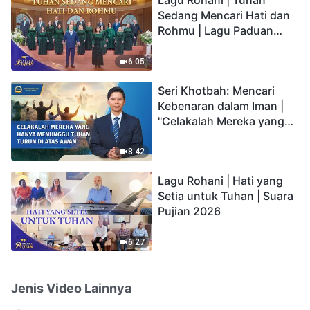
Sedang Mencari Hati dan
Rohmu | Lagu Paduan
Suara Gereja | Suara
Pujian 2026
6:05
Seri Khotbah: Mencari
Kebenaran dalam Iman |
"Celakalah Mereka yang
Hanya Menunggu Tuhan
Turun di Atas Awan"
8:42
Lagu Rohani | Hati yang
Setia untuk Tuhan | Suara
Pujian 2026
6:27
Jenis Video Lainnya