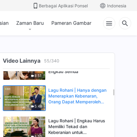
Manusia Harus Menyembah
Berbagai Aplikasi Ponsel
Indonesia
Tuhan
4:35
sian
Zaman Baru
Pameran Gambar
Lagu Rohani | Bagaimana
Menempuh Bagian Terakhir
Jalan dengan Baik
7:30
Lagu Rohani | Inkarnasi Tuhan
Video Lainnya
55
/
340
Sangatlah Penting Bagi
Engkau Semua
8:51
Lagu Rohani | Hanya dengan
Menerapkan Kebenaran,
Orang Dapat Memperoleh
5:48
Keselamatan dari Tuhan
Lagu Rohani | Engkau Harus
Memiliki Tekad dan
Keberanian untuk
6:50