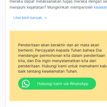
mereka dapat melaksanakan tugas mereka dengan se
menjauhi kejahatan? Mungkinkah memperoleh
kesela
Lihat lebih banyak
Iblis telah merusak manusia selama beberapa ribu tah
telah datang untuk menyelamatkan mereka, dan seba
orang yang telah menjadi setan kembali menjadi manus
hanya harus mengungkapkan banyak kebenaran, tapi o
Penderitaan akan berakhir dan air mata akan
berhenti. Percayalah kepada Tuhan bahwa Dia
bekerja sama dengan mengejar, menerima, dan mener
mendengar permohonan kita dalam penderitaan
mereka dapat melepaskan diri dari pengaruh Iblis da
kita, dan Dia ingin menyelamatkan kita dari
penderitaan. Hubungi kami untuk memahami kab
baik tentang keselamatan Tuhan.
Tuhan pernah berfirman, "Banyak yang dipanggil, tapi
percaya kepada Tuhan
, hanya mereka yang benar-be
Hubungi kami via WhatsApp
sepenuhnya tunduk pada pekerjaan-Nya, yang dapat d
bukan orang percaya, orang-orang jahat, dan antikris
dalam hatinya muak akan kebenaran; mereka tak aka
mereka hanya 'kan disingkapkan serta disingkirkan ol