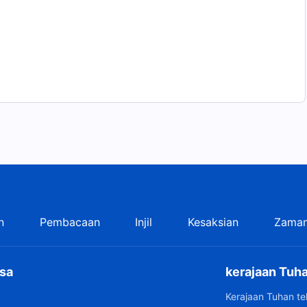
n
Pembacaan
Injil
Kesaksian
Zaman
sa
kerajaan Tuha
Kerajaan Tuhan t