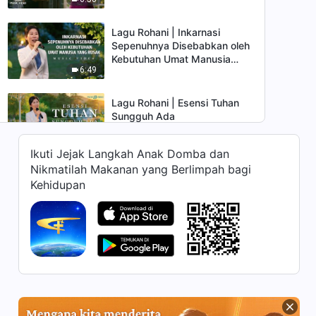
Disempurnakan
Lagu Rohani | Inkarnasi
Sepenuhnya Disebabkan oleh
Kebutuhan Umat Manusia
6:49
yang Rusak
Lagu Rohani | Esensi Tuhan
Sungguh Ada
6:30
Ikuti Jejak Langkah Anak Domba dan
Nikmatilah Makanan yang Berlimpah bagi
Lagu Rohani | Jalan yang
Kehidupan
Perlu Ditempuh untuk Takut
akan Tuhan dan Menjauhi
7:21
Kejahatan
Lagu Rohani | Esensi Kristus
Adalah Tuhan
5:26
Lagu Rohani | Percaya