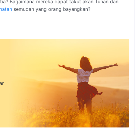
tia? Bagaimana mereka dapat takut akan Tuhan dan
matan
semudah yang orang bayangkan?
II
un, hingga mereka telah menjadi para setan. Kini Tuhan
nyak apa pun firman yang Dia ucapkan, mengubah
ia sejati adalah pekerjaan yang sangat sulit. Tuhan tak
rang-orang juga harus berusaha sekuat tenaga 'tuk
apkan kebenaran; hanya dengan demikian, barulah
n memperoleh keselamatan dari Tuhan.
ar
III
 sedikit yang dipilih." Meskipun ada banyak orang yang
nar mengalami penghakiman serta hajaran Tuhan, dan
itahirkan serta disempurnakan. Para pengikut yang
tus yang tak menerima kebenaran sedikit pun, yang di
n pernah memperoleh keselamatan dari Tuhan, dan
eh pekerjaan Tuhan.