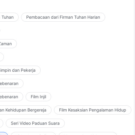
n dan Pekerja, "Tanggung Jawab para Pemimpin dan Pekerja (20)"
n Tuhan
Pembacaan dari Firman Tuhan Harian
 Zaman
impin dan Pekerja
Kebenaran
Kebenaran
Film Injil
an Kehidupan Bergereja
Film Kesaksian Pengalaman Hidup
Seri Video Paduan Suara