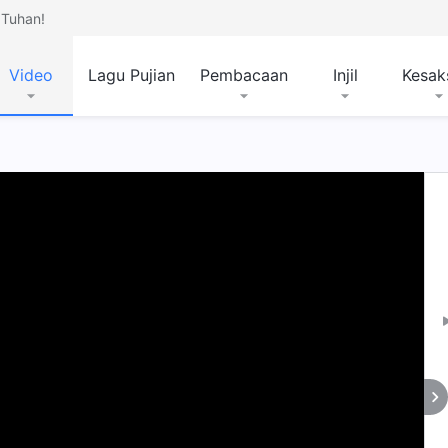
Tuhan!
Video
Lagu Pujian
Pembacaan
Injil
Kesak