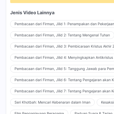
Peraturan tentang Mereka yang Telah Tahir dari Kusta
Peraturan tentang Menahirkan Rumah yang Terjangkit
Jenis Video Lainnya
Peraturan tentang Mereka yang Menderita Lelehan A
Hari Penebusan yang Harus Dirayakan Setahun Sekali
Pembacaan dari Firman, Jilid 1: Penampakan dan Pekerjaa
Aturan tentang Menyembelih Kambing Domba dan Te
Larangan Mengikuti Praktik-Praktik Menjijikkan Bang
Pembacaan dari Firman, Jilid 2: Tentang Mengenal Tuhan
Peraturan yang Harus Diikuti Manusia ("Hendaklah e
Eksekusi Orang-Orang yang Mengorbankan Anak-An
Pembacaan dari Firman, Jilid 3: Pembicaraan Kristus Akhir
Peraturan tentang Menghukum Kejahatan Perzinaan
Pembacaan dari Firman, Jilid 4: Menyingkapkan Antikristus
Aturan yang Harus Dipatuhi Para Imam (Aturan untuk 
Benda-Benda Kudus, Aturan untuk Mempersembahkan
Pembacaan dari Firman, Jilid 5: Tanggung Jawab para Pem
Hari Raya yang Harus Diperingati (Hari Sabat, Paskah
Peraturan Lainnya (Menyalakan Pelita, Tahun Yobel, 
Pembacaan dari Firman, Jilid 6: Tentang Pengejaran akan 
dan sebagainya)
Peraturan Zaman Hukum Taurat adalah Bukti Nyata 
Pembacaan dari Firman, Jilid 7: Tentang Pengejaran akan 
Jadi, engkau semua telah membaca peraturan dan pr
Seri Khotbah: Mencari Kebenaran dalam Iman
Kesaksi
peraturan tersebut mencakup ruang lingkup yang lua
Perintah, dan kemudian peraturan tentang cara untuk
Film Penganiayaan Beragama
Paduan Suara & Tarian