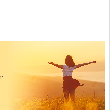
un dan Anak-anaknya Diperintahkan untuk Taat)
ar
am
g yang Boleh Dimakan dan Tidak Boleh Dimakan)
alinan