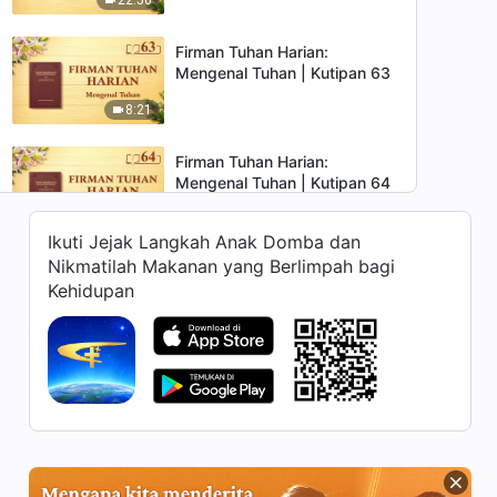
Firman Tuhan Harian:
Mengenal Tuhan | Kutipan 63
8:21
Firman Tuhan Harian:
Mengenal Tuhan | Kutipan 64
5:39
Ikuti Jejak Langkah Anak Domba dan
Nikmatilah Makanan yang Berlimpah bagi
Firman Tuhan Harian:
Kehidupan
Mengenal Tuhan | Kutipan 65
13:55
Firman Tuhan Harian:
Mengenal Tuhan | Kutipan 66
7:47
Firman Tuhan Harian: