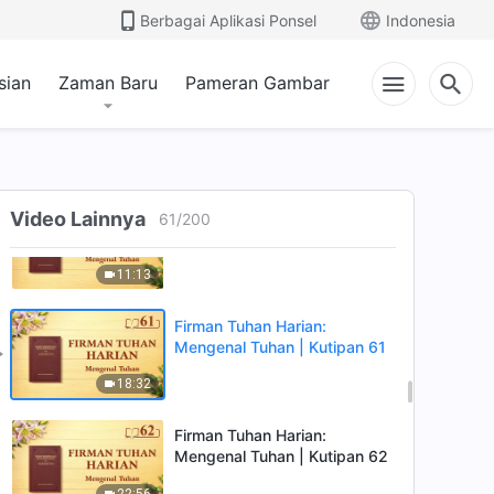
Mengenal Tuhan | Kutipan 58
Berbagai Aplikasi Ponsel
Indonesia
7:49
sian
Zaman Baru
Pameran Gambar
Firman Tuhan Harian:
Mengenal Tuhan | Kutipan 59
11:53
Firman Tuhan Harian:
Video Lainnya
61
/
200
Mengenal Tuhan | Kutipan 60
11:13
Firman Tuhan Harian:
Mengenal Tuhan | Kutipan 61
18:32
Firman Tuhan Harian:
Mengenal Tuhan | Kutipan 62
22:56