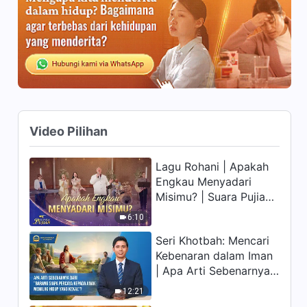
Mengenal Tuhan | Kutipan 67
7:32
Firman Tuhan Harian:
Mengenal Tuhan | Kutipan 68
8:42
Video Pilihan
Firman Tuhan Harian:
Mengenal Tuhan | Kutipan 69
Lagu Rohani | Apakah
10:15
Engkau Menyadari
Misimu? | Suara Pujian
Firman Tuhan Harian:
2026
Mengenal Tuhan | Kutipan 70
6:10
11:06
Seri Khotbah: Mencari
Kebenaran dalam Iman
| Apa Arti Sebenarnya
dari "Barang siapa
12:21
percaya kepada Anak