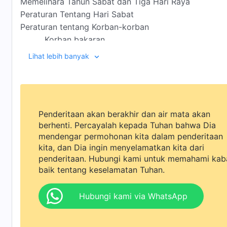
Memelihara Tahun Sabat dan Tiga Hari Raya
Peraturan Tentang Hari Sabat
Peraturan tentang Korban-korban
Korban bakaran
Korban sajian
Lihat lebih banyak
Korban
keselamatan
Korban penghapus dosa
Korban penebus salah
Peraturan tentang Korban oleh Para Imam (Har
Penderitaan akan berakhir dan air mata akan
Korban Bakaran oleh Imam
berhenti. Percayalah kepada Tuhan bahwa Dia
Korban Sajian oleh Imam
mendengar permohonan kita dalam penderitaan
Korban Penghapus Dosa oleh Imam
kita, dan Dia ingin menyelamatkan kita dari
Korban Penebus salah oleh Imam
penderitaan. Hubungi kami untuk memahami kab
Korban Keselamatan oleh Imam
baik tentang keselamatan Tuhan.
Peraturan tentang Memakan Korban Bakaran oleh Im
Binatang yang Tidak Haram dan yang Haram (Binatan
Hubungi kami via WhatsApp
Peraturan tentang Penyucian Perempuan Selepas Pers
Standar tentang Pemeriksaan Orang yang Sakit Kusta