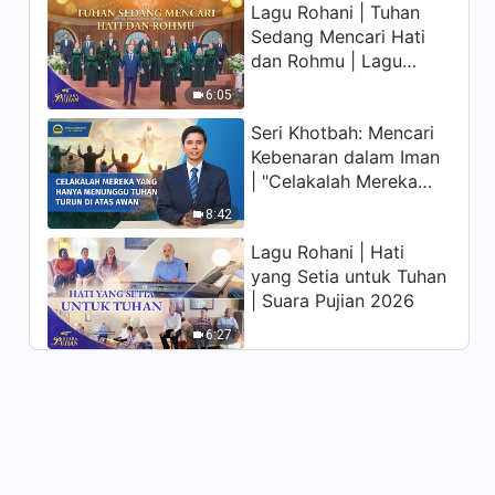
Lagu Rohani | Tuhan
memiliki hidup yang
Sedang Mencari Hati
kekal"?
dan Rohmu | Lagu
Paduan Suara Gereja |
6:05
Suara Pujian 2026
Seri Khotbah: Mencari
Kebenaran dalam Iman
| "Celakalah Mereka
yang Hanya Menunggu
8:42
Tuhan Turun di Atas
Lagu Rohani | Hati
Awan"
yang Setia untuk Tuhan
| Suara Pujian 2026
6:27