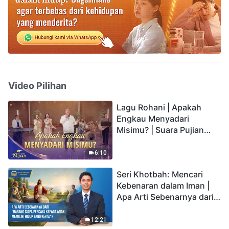
Video Pilihan
Lagu Rohani | Apakah
Engkau Menyadari
Misimu? | Suara Pujian
2026
6:10
Seri Khotbah: Mencari
Kebenaran dalam Iman |
Apa Arti Sebenarnya dari
"Barang siapa percaya
kepada Anak memiliki
12:21