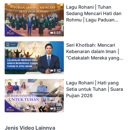
hidup yang kekal"?
Lagu Rohani | Tuhan
Sedang Mencari Hati dan
Rohmu | Lagu Paduan
Suara Gereja | Suara
Pujian 2026
6:05
Seri Khotbah: Mencari
Kebenaran dalam Iman |
"Celakalah Mereka yang
Hanya Menunggu Tuhan
Turun di Atas Awan"
8:42
Lagu Rohani | Hati yang
Setia untuk Tuhan | Suara
Pujian 2026
6:27
Jenis Video Lainnya