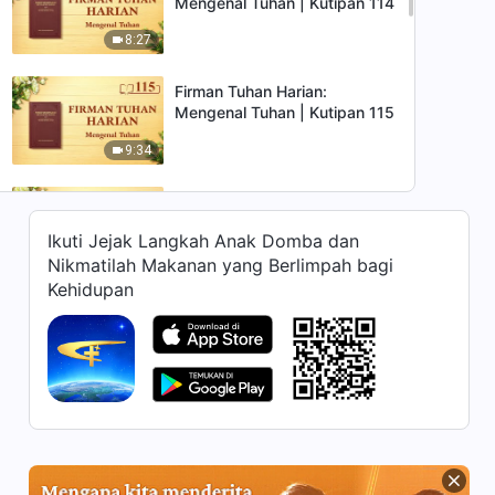
Mengenal Tuhan | Kutipan 114
8:27
Firman Tuhan Harian:
Mengenal Tuhan | Kutipan 115
9:34
Firman Tuhan Harian:
Mengenal Tuhan | Kutipan 116
Ikuti Jejak Langkah Anak Domba dan
12:18
Nikmatilah Makanan yang Berlimpah bagi
Kehidupan
Firman Tuhan Harian:
Mengenal Tuhan | Kutipan 117
13:30
Firman Tuhan Harian:
Mengenal Tuhan | Kutipan 118
12:03