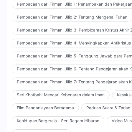
Niniwe dari bencana—begitu cepat adalah karena Tuhan
All Bible quotations in this video are translated freely
Pembacaan dari Firman, Jilid 1: Penampakan dan Pekerjaa
kepada Tuhan Yahweh untuk mengampuni dosa masa l
apa yang ada di lubuk hati mereka: pengakuan merek
dengan perbuatan mereka di masa lalu. Mereka rela un
Pembacaan dari Firman, Jilid 2: Tentang Mengenal Tuhan
mereka yang tulus kepada-Nya, kesadaran mereka ya
bertindak sesuai perintah Tuhan Yahweh, dan mereka
membuat watak-Nya marah yang menghasilkan ketak
Pertobatan mereka tulus dan menyeluruh. Pertobatan 
Pembacaan dari Firman, Jilid 3: Pembicaraan Kristus Akhir
Yahweh. Pada saat yang sama, Tuhan Yahweh juga m
atau sementara.
kepada-Nya agar menghentikan amarah-Nya kepada me
Pembacaan dari Firman, Jilid 4: Menyingkapkan Antikristus
Ketika Tuhan melihat semua fakta ini, sedikit demi s
besar amarah-Nya di masa lalu, ketika Dia melihat per
Pembacaan dari Firman, Jilid 5: Tanggung Jawab para Pem
Nya tersentuh sehingga Dia tidak mengirimkan benc
Pembacaan dari Firman, Jilid 6: Tentang Pengejaran akan 
Sebaliknya Dia terus memberikan belas kasih dan to
memelihara mereka.
Pembacaan dari Firman, Jilid 7: Tentang Pengejaran akan 
Seri Khotbah: Mencari Kebenaran dalam Iman
Kesaksi
Film Penganiayaan Beragama
Paduan Suara & Tarian
Kehidupan Bergereja—Seri Ragam Hiburan
Video Mus