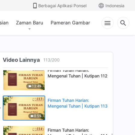
Berbagai Aplikasi Ponsel
Indonesia
Firman Tuhan Harian:
Mengenal Tuhan | Kutipan 110
sian
Zaman Baru
Pameran Gambar
6:34
Firman Tuhan Harian:
Mengenal Tuhan | Kutipan 111
7:00
Video Lainnya
113
/
200
Firman Tuhan Harian:
Mengenal Tuhan | Kutipan 112
13:49
Firman Tuhan Harian:
Mengenal Tuhan | Kutipan 113
8:59
Firman Tuhan Harian: