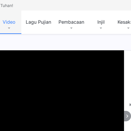
Tuhan!
Video
Lagu Pujian
Pembacaan
Injil
Kesak