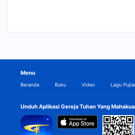
Menu
Beranda
Buku
Video
Lagu Pujia
Unduh Aplikasi Gereja Tuhan Yang Mahakua